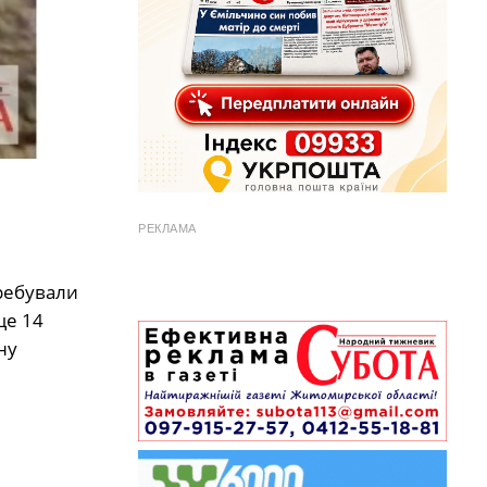
РЕКЛАМА
еребували
ще 14
ну