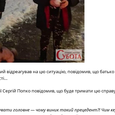
ий відреагував на цю ситуацію, повідомив, що батько 
сті…
ції Сергій Попко повідомив, що буде тримати цю справ
сувати головне — чому виник такий прецедент?! Чим к