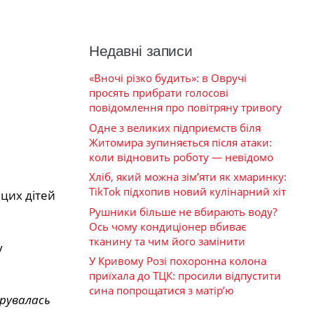
Недавні записи
«Вночі різко будить»: в Овручі
просять прибрати голосові
повідомлення про повітряну тривогу
Одне з великих підприємств біля
Житомира зупиняється після атаки:
коли відновить роботу — невідомо
Хліб, який можна зім’яти як хмаринку:
TikTok підхопив новий кулінарний хіт
цих дітей
Рушники більше не вбирають воду?
Ось чому кондиціонер вбиває
тканину та чим його замінити
у
У Кривому Розі похоронна колона
приїхала до ТЦК: просили відпустити
сина попрощатися з матір’ю
ерувалась