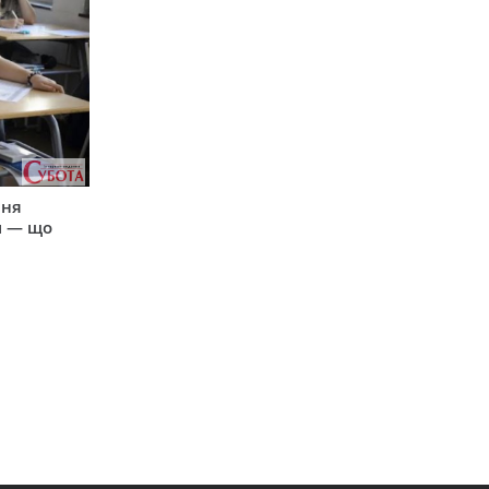
пня
и — що