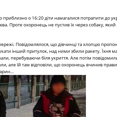
о приблизно о 16:20 діти намагалися потрапити до ук
єва. Проте охоронець не пустив їх через собаку, який
ережі. Повідомлялося, що дівчинці та хлопцю пропо
укати інший притулок, над ними збили ракету. Їхня м
али, перебуваючи біля укриття. Але потім повідомили
оли, але їй там відповіли, що охоронець вчинив прав
варин…