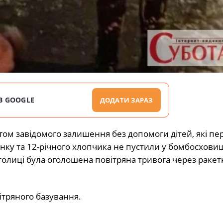
В GOOGLE
ДОДАТИ ЗАРАЗ
ктом завідомого залишення без допомоги дітей, які п
инку та 12-річного хлопчика не пустили у бомбосхови
у столиці була оголошена повітряна тривога через ракет
вітряного базування.