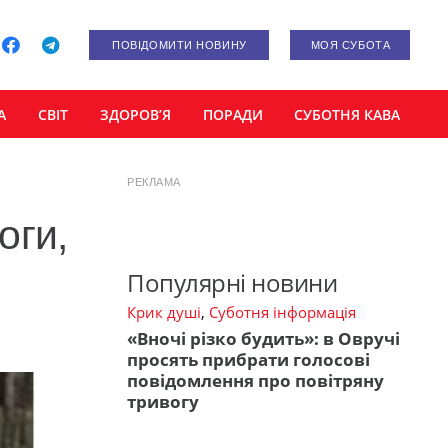
ПОВІДОМИТИ НОВИНУ
МОЯ СУБОТА
А
СВІТ
ЗДОРОВ’Я
ПОРАДИ
СУБОТНЯ КАВА
РЕКЛАМА
оги,
Популярні новини
Крик душі
,
Суботня інформація
«Вночі різко будить»: в Овручі
просять прибрати голосові
повідомлення про повітряну
тривогу