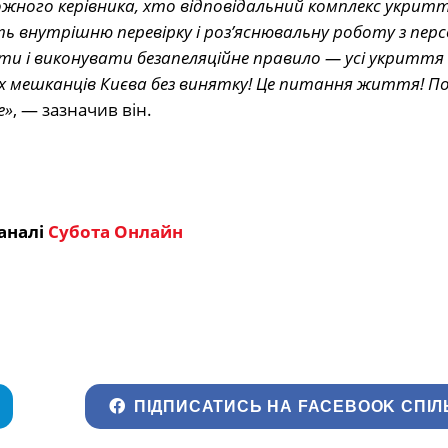
ожного керівника, хто відповідальний комплекс укритт
ть внутрішню перевірку і роз’яснювальну роботу з пер
іти і виконувати безапеляційне правило — усі укритт
усіх мешканців Києва без винятку! Це питання життя! П
е»
, — зазначив він.
аналі
Субота Онлайн
ПІДПИСАТИСЬ НА FACEBOOK СПІЛ