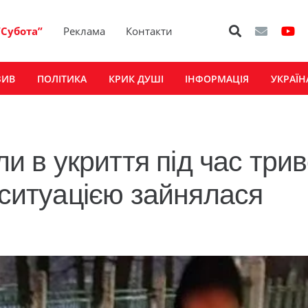
“Субота”
Реклама
Контакти
ЗИВ
ПОЛІТИКА
КРИК ДУШІ
ІНФОРМАЦІЯ
УКРАЇН
ли в укриття під час трив
 ситуацією зайнялася