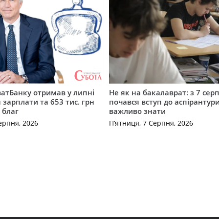
атБанку отримав у липні
Не як на бакалаврат: з 7 сер
 зарплати та 653 тис. грн
почався вступ до аспірантур
 благ
важливо знати
ерпня, 2026
П’ятниця, 7 Серпня, 2026