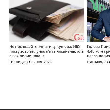
Не поспішайте міняти ці купюри: НБУ
Голова Прив
поступово вилучає п’ять номіналів, але
4,46 млн грн
є важливий нюанс
негрошових
П’ятниця, 7 Серпня, 2026
П’ятниця, 7 С