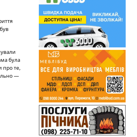
риття
 був
нували
ама була
 про те,
ильно —