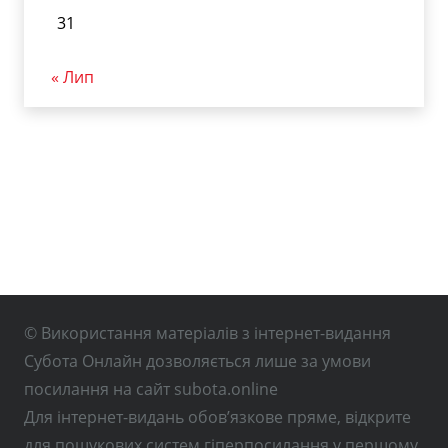
31
« Лип
© Використання матеріалів з інтернет-видання
Субота Онлайн дозволяється лише за умови
посилання на сайт subota.online
Для інтернет-видань обов’язкове пряме, відкрите
для пошукових систем гіперпосилання у першому