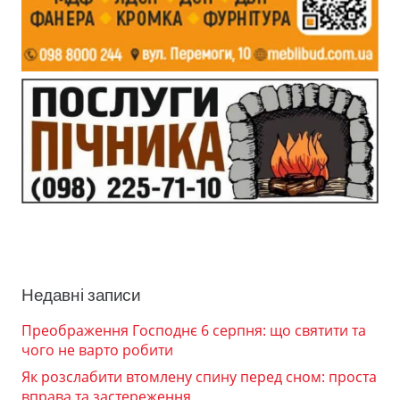
Недавні записи
Преображення Господнє 6 серпня: що святити та
чого не варто робити
Як розслабити втомлену спину перед сном: проста
вправа та застереження