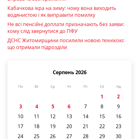
Кабачкова ікра на зиму: чому вона виходить
водянистою і як виправити помилку
Не всі пенсійні доплати призначають без заяви:
кому слід звернутися до ПФУ
ДСНС Житомирщини посилили новою технікою:
що отримали підрозділи
Серпень 2026
Пн
Вт
Ср
Чт
Пт
Сб
Нд
1
2
3
4
5
6
7
8
9
10
11
12
13
14
15
16
17
18
19
20
21
22
23
24
25
26
27
28
29
30