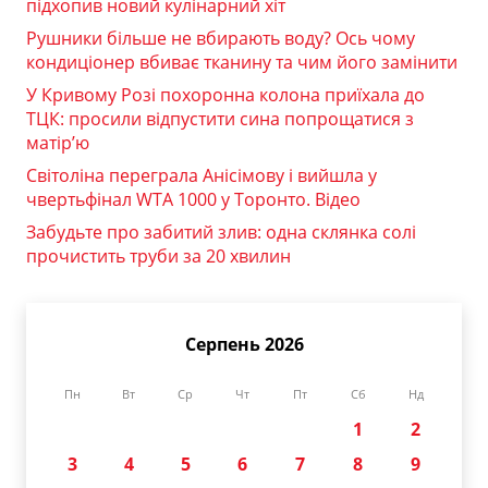
підхопив новий кулінарний хіт
Рушники більше не вбирають воду? Ось чому
кондиціонер вбиває тканину та чим його замінити
У Кривому Розі похоронна колона приїхала до
ТЦК: просили відпустити сина попрощатися з
матір’ю
Світоліна переграла Анісімову і вийшла у
чвертьфінал WTA 1000 у Торонто. Відео
Забудьте про забитий злив: одна склянка солі
прочистить труби за 20 хвилин
Серпень 2026
Пн
Вт
Ср
Чт
Пт
Сб
Нд
1
2
3
4
5
6
7
8
9