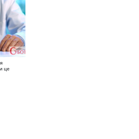
ся
и це