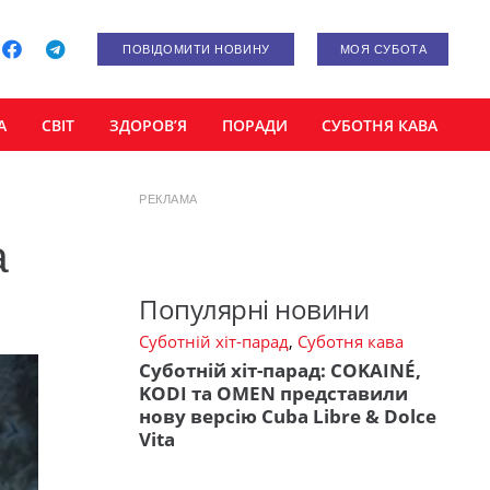
ПОВІДОМИТИ НОВИНУ
МОЯ СУБОТА
А
СВІТ
ЗДОРОВ’Я
ПОРАДИ
СУБОТНЯ КАВА
РЕКЛАМА
а
Популярні новини
Суботній хіт-парад
,
Суботня кава
Суботній хіт-парад: COKAINÉ,
KODI та OMEN представили
нову версію Cuba Libre & Dolce
Vita