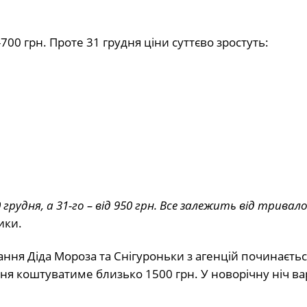
700 грн. Проте 31 грудня ціни суттєво зростуть:
грудня, а 31-го – від 950 грн. Все залежить від тривал
ики.
ання Діда Мороза та Снігуроньки з агенцій починаєтьс
дня коштуватиме близько 1500 грн. У новорічну ніч ва