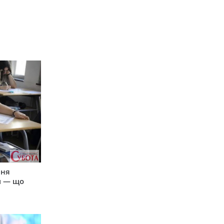
пня
и — що