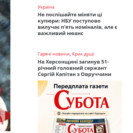
Україна
Не поспішайте міняти ці
купюри: НБУ поступово
вилучає п’ять номіналів, але є
важливий нюанс
Гарячі новини
,
Крик душі
На Херсонщині загинув 51-
річний головний сержант
Сергій Капітан з Овруччини