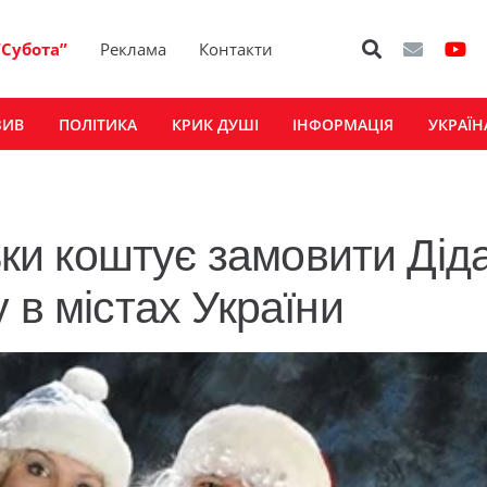
“Субота”
Реклама
Контакти
ЗИВ
ПОЛІТИКА
КРИК ДУШІ
ІНФОРМАЦІЯ
УКРАЇН
льки коштує замовити Дід
 в містах України