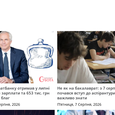
атБанку отримав у липні
Не як на бакалаврат: з 7 сер
 зарплати та 653 тис. грн
почався вступ до аспірантур
 благ
важливо знати
ерпня, 2026
П’ятниця, 7 Серпня, 2026