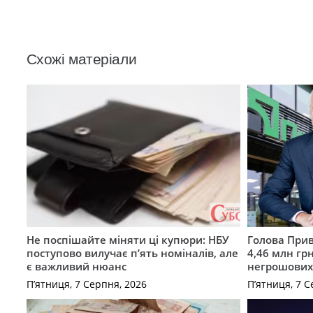
Схожі матеріали
Не поспішайте міняти ці купюри: НБУ
Голова Прив
поступово вилучає п’ять номіналів, але
4,46 млн грн
є важливий нюанс
негрошових
П’ятниця, 7 Серпня, 2026
П’ятниця, 7 С