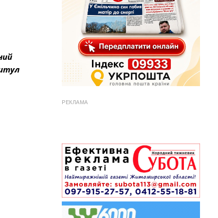
ний
ритул
РЕКЛАМА