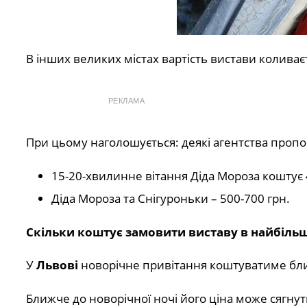
В інших великих містах вартість вистави коливаєт
РЕКЛАМА
При цьому наголошується: деякі агентства проп
15-20-хвилинне вітання Діда Мороза коштує 
Діда Мороза та Снігуроньки – 500-700 грн.
Скільки коштує замовити виставу в найбільш
У
Львові
новорічне привітання коштуватиме бли
Ближче до новорічної ночі його ціна може сягнути