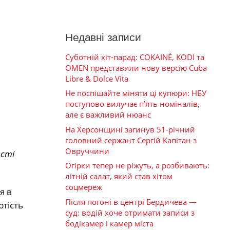
Недавні записи
Суботній хіт-парад: COKAINÉ, KODI та
OMEN представили нову версію Cuba
Libre & Dolce Vita
Не поспішайте міняти ці купюри: НБУ
поступово вилучає п’ять номіналів,
але є важливий нюанс
На Херсонщині загинув 51-річний
головний сержант Сергій Капітан з
Овруччини
ості
Огірки тепер не ріжуть, а розбивають:
літній салат, який став хітом
соцмереж
я в
Після погоні в центрі Бердичева —
ртість
суд: водій хоче отримати записи з
бодікамер і камер міста