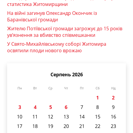
статистика Житомирщини
На війні загинув Олександр Окончик із
Баранівської громади
Жителю Потіївської громади загрожує до 15 років
ув’язнення за вбивство співмешканки
У Свято-Михайлівському соборі Житомира
освятили плоди нового врожаю
Серпень 2026
Пн
Вт
Ср
Чт
Пт
Сб
Нд
1
2
3
4
5
6
7
8
9
10
11
12
13
14
15
16
17
18
19
20
21
22
23