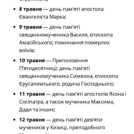
8 травня
— день пам’яті апостола
Євангеліста Марка;
9 травня
— день пам’яті
священномученика Василя, єпископа
Амасійського; поминання померлих
воїнів;
10 травня
— Преполовіння
П’ятидесятниці; день пам’яті
священномученика Симеона, єпископа
Єрусалимського, родича Господнього;
11 травня
— день пам’яті апостолів Ясона і
Сосіпатра, а також мученика Максима,
Дади та інших;
12 травня
— день пам’яті дев’яти
мучеників у Кизиці, преподобного