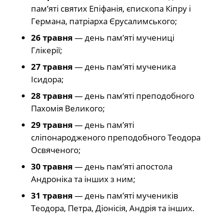
пам’яті святих Епіфанія, єпископа Кіпру і
Германа, патріарха Єрусалимського;
26 травня
— день пам’яті мучениці
Глікерії;
27 травня
— день пам’яті мученика
Ісидора;
28 травня
— день пам’яті преподобного
Пахомія Великого;
29 травня
— день пам’яті
сліпонародженого преподобного Теодора
Освяченого;
30 травня
— день пам’яті апостола
Андроніка та інших з ним;
31 травня
— день пам’яті мучеників
Теодора, Петра, Діонісія, Андрія та інших.