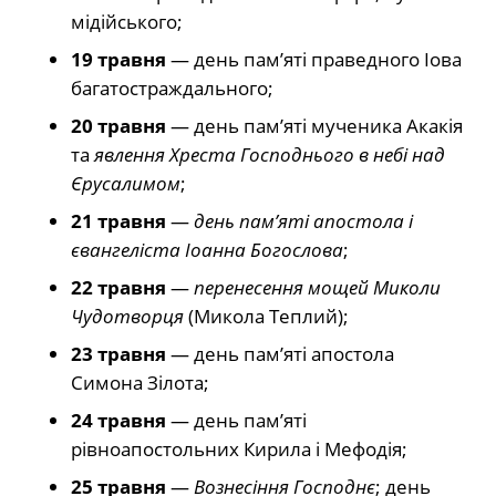
мідійського;
19 травня
— день пам’яті праведного Іова
багатостраждального;
20 травня
— день пам’яті мученика Акакія
та
явлення Хреста Господнього в небі над
Єрусалимом
;
21 травня
—
день пам’яті апостола і
євангеліста Іоанна Богослова
;
22 травня
—
перенесення мощей Миколи
Чудотворця
(Микола Теплий);
23 травня
— день пам’яті апостола
Симона Зілота;
24 травня
— день пам’яті
рівноапостольних Кирила і Мефодія;
25 травня
—
Вознесіння Господнє
; день