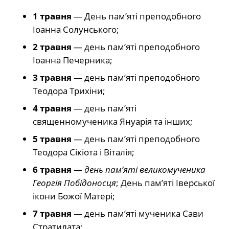
1 травня
— День пам’яті преподобного
Іоанна Солунського;
2 травня
— день пам’яті преподобного
Іоанна Печерника;
3 травня
— день пам’яті преподобного
Теодора Трихіни;
4 травня
— день пам’яті
священномученика Януарія та інших;
5 травня
— день пам’яті преподобного
Теодора Сікіота і Віталія;
6 травня
—
день пам’яті великомученика
Георгія Побідоносця
; День пам’яті Іверської
ікони Божої Матері;
7 травня
— день пам’яті мученика Сави
Стратилата;