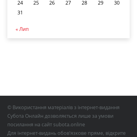
24
25
26
27
28
29
30
31
« Лип
© Використання матеріалів з інтернет-видання
Субота Онлайн дозволяється лише за умови
посилання на сайт subota.online
Для інтернет-видань обов’язкове пряме, відкрите