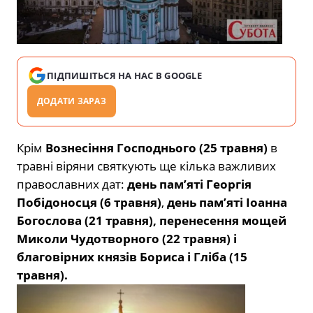
ПІДПИШІТЬСЯ НА НАС В GOOGLE
ДОДАТИ ЗАРАЗ
Крім
Вознесіння Господнього
(25 травня)
в
травні віряни святкують ще кілька важливих
православних дат:
день пам’яті Георгія
Побідоносця (6 травня)
,
день пам’яті Іоанна
Богослова (21 травня), перенесення мощей
Миколи Чудотворного (22 травня) і
благовірних князів Бориса і Гліба (15
травня).