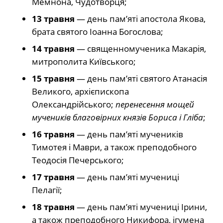
Мемнона, Чудотворця;
13 травня
— день пам’яті апостола Якова,
брата святого Іоанна Богослова;
14 травня
— священномученика Макарія,
митрополита Київського;
15 травня
— день пам’яті святого Атанасія
Великого, архієпископа
Олександрійського;
перенесення мощей
мучеників благовірних князів Бориса і Гліба
;
16 травня
— день пам’яті мучеників
Тимотея і Маври, а також преподобного
Теодосія Печерського;
17 травня
— день пам’яті мучениці
Пелагії;
18 травня
— день пам’яті мучениці Ірини,
а також преподобного Никифора, ігумена