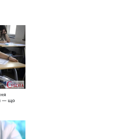
пня
и — що