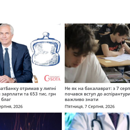
атБанку отримав у липні
Не як на бакалаврат: з 7 сер
 зарплати та 653 тис. грн
почався вступ до аспірантур
 благ
важливо знати
ерпня, 2026
П’ятниця, 7 Серпня, 2026