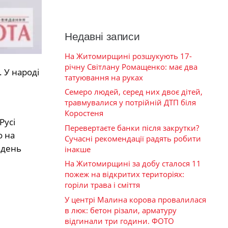
Недавні записи
На Житомирщині розшукують 17-
річну Світлану Ромащенко: має два
 У народі
татуювання на руках
Семеро людей, серед них двоє дітей,
травмувалися у потрійній ДТП біля
Коростеня
Русі
Перевертаєте банки після закрутки?
о на
Сучасні рекомендації радять робити
 день
інакше
На Житомирщині за добу сталося 11
пожеж на відкритих територіях:
горіли трава і сміття
У центрі Малина корова провалилася
в люк: бетон різали, арматуру
відгинали три години. ФОТО