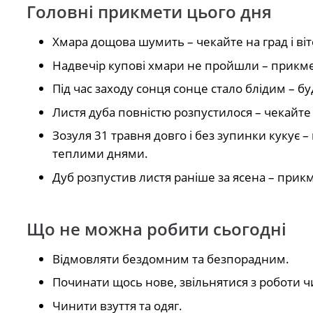
Головні прикмети цього дня
Хмара дощова шумить – чекайте на град і віт
Надвечір купові хмари не пройшли – прикмет
Під час заходу сонця сонце стало блідим – б
Листя дуба повністю розпустилося – чекайт
Зозуля 31 травня довго і без зупинки кукує 
теплими днями.
Дуб розпустив листя раніше за ясена – прик
Що не можна робити сьогодні
Відмовляти бездомним та безпорадним.
Починати щось нове, звільнятися з роботи ч
Чинити взуття та одяг.