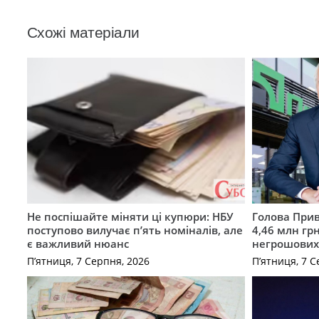
Схожі матеріали
Не поспішайте міняти ці купюри: НБУ
Голова Прив
поступово вилучає п’ять номіналів, але
4,46 млн грн
є важливий нюанс
негрошових
П’ятниця, 7 Серпня, 2026
П’ятниця, 7 С