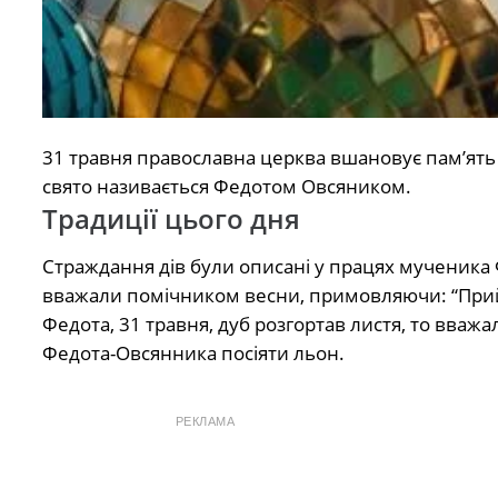
31 травня православна церква вшановує пам’ять 
свято називається Федотом Овсяником.
Традиції цього дня
Страждання дів були описані у працях мученика Фе
вважали помічником весни, примовляючи: “Прийде
Федота, 31 травня, дуб розгортав листя, то вваж
Федота-Овсянника посіяти льон.
РЕКЛАМА