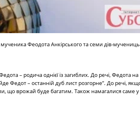
мученика Феодота Анкірського та семи дів-мучениць.
дота – родича однієї із загиблих. До речі, Федота на 
 Федот – останній дуб лист розгорне”. До речі, якщ
али, що врожай буде багатим. Також намагалися саме у