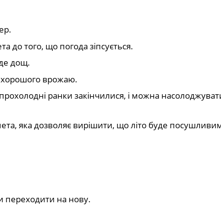
ер.
а до того, що погода зіпсується.
уде дощ.
е хорошого врожаю.
– прохолодні ранки закінчилися, і можна насолоджуват
мета, яка дозволяє вирішити, що літо буде посушливи
и переходити на нову.