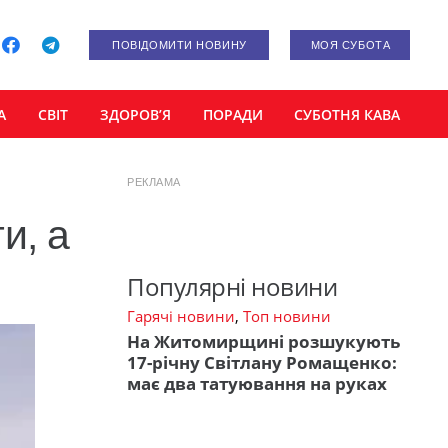
ПОВІДОМИТИ НОВИНУ
МОЯ СУБОТА
А
СВІТ
ЗДОРОВ’Я
ПОРАДИ
СУБОТНЯ КАВА
РЕКЛАМА
и, а
Популярні новини
Гарячі новини
,
Топ новини
На Житомирщині розшукують
17-річну Світлану Ромащенко:
має два татуювання на руках