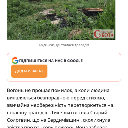
Будинок, де сталася трагедія
ПІДПИШІТЬСЯ НА НАС В GOOGLE
ДОДАТИ ЗАРАЗ
Вогонь не прощає помилок, а коли людина
виявляється безпорадною перед стихією,
звичайна необережність перетворюється на
страшну трагедію. Тихе життя села Старий
Солотвин, що на Бердичівщині, сколихнула
звістка про ранкову пожежу. Вона забрала