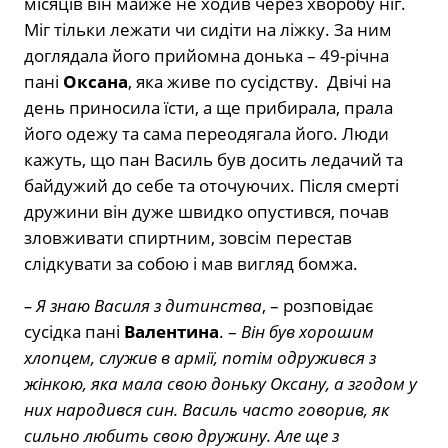
місяців він майже не ходив через хворобу ніг.
Міг тільки лежати чи сидіти на ліжку. За ним
доглядала його прийомна донька – 49-річна
пані
Оксана
, яка живе по сусідству.
Двічі на
день приносила їсти, а ще прибирала, прала
його одежу та сама переодягала його. Люди
кажуть, що пан Василь був досить ледачий та
байдужий до себе та оточуючих. Після смерті
дружини він дуже швидко опустився, почав
зловживати спиртним, зовсім перестав
слідкувати за собою і мав вигляд бомжа.
– Я знаю Василя з дитинства
, – розповідає
сусідка пані
Валентина
. –
Він був хорошим
хлопцем, служив в армії, потім одружився з
жінкою, яка мала свою доньку Оксану, а згодом у
них народився син. Василь часто говорив, як
сильно любить свою дружину. Але ще з