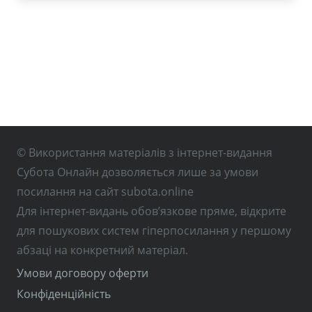
© Використання матеріалів з інтернет-видання
Субота Онлайн дозволяється лише за умови
посилання на сайт subota.online
Для інтернет-видань обов’язкове пряме, відкрите
для пошукових систем гіперпосилання у першому
абзаці на конкретний матеріал.
Умови договору оферти
Конфіденційність