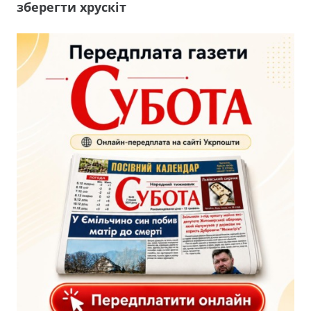
зберегти хрускіт