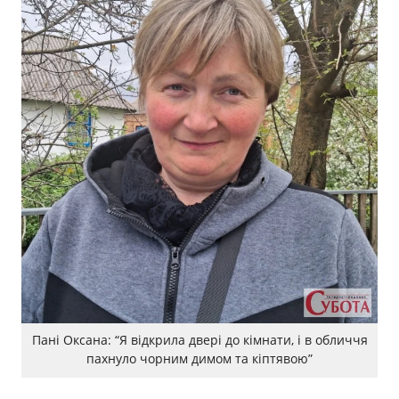
Пані Оксана: “Я відкрила двері до кімнати, і в обличчя
пахнуло чорним димом та кіптявою”