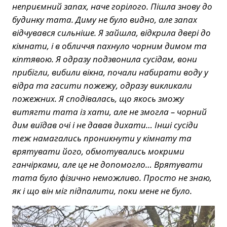
неприємний запах, наче горілого. Пішла знову до
будинку тата. Диму не було видно, але запах
відчувався сильніше. Я зайшла, відкрила двері до
кімнати, і в обличчя пахнуло чорним димом та
кіптявою. Я одразу подзвонила сусідам, вони
прибігли, вибили вікна, почали набирати воду у
відра та гасити пожежу, одразу викликали
пожежних. Я сподівалась, що якось зможу
витягти тата із хати, але не змогла – чорний
дим виїдав очі і не давав дихати… Інші сусіди
теж намагались проникнути у кімнату та
врятувати його, обмотувались мокрими
ганчірками, але це не допомогло… Врятувати
тата було фізично неможливо. Просто не знаю,
як і що він міг підпалити, поки мене не було.