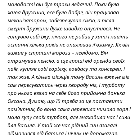
молодості він був трохи ледачий. Поки була
жива дружина, все було добре, він працював
механізатором, забезпечував сім’ю, а після
смерті дружини дуже швидко опустився. Не
готував собі їжу, нічого не робив у хаті і навіть
останні кілька років не опалював її взимку. Як він
вижив у страшні морози – невідомо. Він
отримував пенсію, а ще гроші від оренди своїх
паїв, купляв собі горілку, ковбасу та консерви, і
так жив. А кілька місяців тому Василь вже не міг
сам пересуватись через хворобу ніг, і турботу
про нього взяла на себе його прийомна донька
Оксана. Думаю, що їй треба за це поставити
пам’ятник, бо вона сама пережила чимало горя і
мала купу своїх турбот, але знаходила час і сили
для Василя. У той же час рідний син взагалі
відмовився від батька і нічим не допомагав.