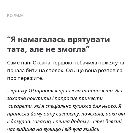
РЕКЛАМА
“Я намагалась врятувати
тата, але не змогла”
Саме пані Оксана першою побачила пожежу та
почала бити на сполох. Ось що вона розповіла
про пережите.
– Зранку 10 травня я принесла татові їсти. Він
захотів покурити і попросив принести
сигарети, які я спеціально купляла для нього. Я
принесла йому одну сигарету, почекала, доки він
її докурив, загасив, і пішла додому. Через деякий
час вийшла на вулицю і відчула якийсь