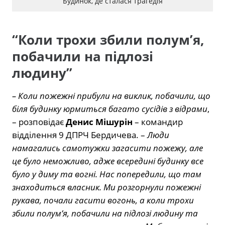
Будинок, де сталася трагедія
“Коли трохи збили полум’я,
побачили на підлозі
людину”
– Коли пожежні прибули на виклик, побачили, що
біля будинку юрмиться багато сусідів з відрами
,
– розповідає
Денис Мішурін
– командир
відділення 9 ДПРЧ Бердичева. –
Люди
намагались самотужки загасити пожежу, але
це було неможливо, адже всередині будинку все
було у диму та вогні. Нас попередили, що там
знаходиться власник. Ми розгорнули пожежні
рукава, почали гасити вогонь, а коли трохи
збили полум’я, побачили на підлозі людину та