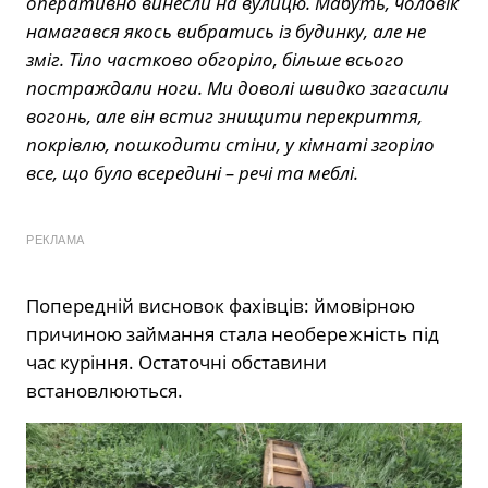
оперативно винесли на вулицю. Мабуть, чоловік
намагався якось вибратись із будинку, але не
зміг. Тіло частково обгоріло, більше всього
постраждали ноги. Ми доволі швидко загасили
вогонь, але він встиг знищити перекриття,
покрівлю, пошкодити стіни, у кімнаті згоріло
все, що було всередині – речі та меблі.
РЕКЛАМА
Попередній висновок фахівців: ймовірною
причиною займання стала необережність під
час куріння. Остаточні обставини
встановлюються.