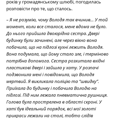
років у громадянському шлюбі, погодилась
розповісти про те, що сталось.
– Я не розумію, чому Володя так вчинив… У той
момент, коли все сталося, мене вдома не було.
До нього прийшла двоюрідна сестра. Двері
будинку були зачинені, але через вікно вона
побачила, що на підлозі кухні лежить Володя.
Вона подумала, що йому стало зле, і терміново
потрібна допомога. Сестра розхитала вхідні
пластикові двері і зайшла у хату. У розпачі
подзвонила мені і повідомила, що Володя
мертвий. Я викликала поліцію та “швидку”.
Приїхала до будинку і побачила Володю на
підлозі. Під ним лежала пневматична рушниця.
Голова була прострелена в області скроні. У
хаті був ідеальний порядок, всі мої золоті
прикраси лежали на столі, тобто слідів