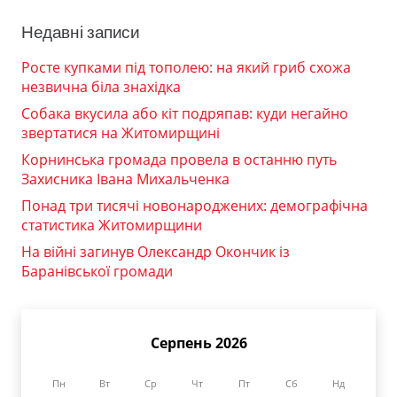
Недавні записи
Росте купками під тополею: на який гриб схожа
незвична біла знахідка
Собака вкусила або кіт подряпав: куди негайно
звертатися на Житомирщині
Корнинська громада провела в останню путь
Захисника Івана Михальченка
Понад три тисячі новонароджених: демографічна
статистика Житомирщини
На війні загинув Олександр Окончик із
Баранівської громади
Серпень 2026
Пн
Вт
Ср
Чт
Пт
Сб
Нд