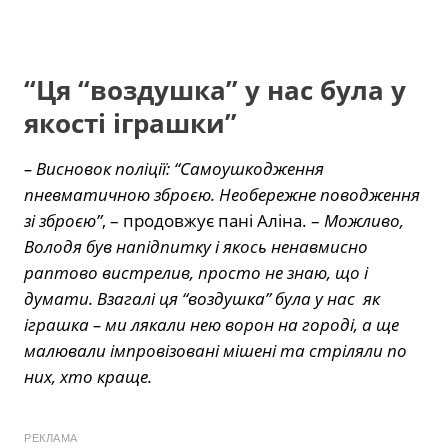
“Ця “воздушка” у нас була у
якості іграшки”
– Висновок поліції: “Самоушкодження
пневматичною зброєю. Необережне поводження
зі зброєю”
, – продовжує пані Аліна. –
Можливо,
Володя був напідпитку і якось ненавмисно
раптово вистрелив, просто не знаю, що і
думати. Взагалі ця “воздушка” була у нас як
іграшка – ми лякали нею ворон на городі, а ще
малювали імпровізовані мішені та стріляли по
них, хто краще.
РЕКЛАМА