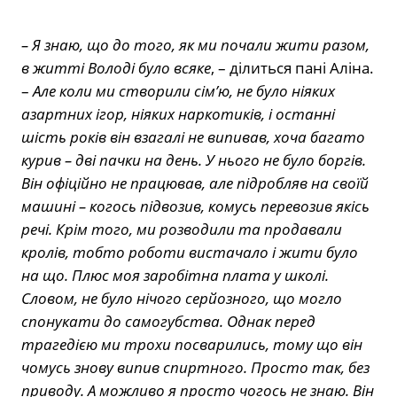
– Я знаю, що до того, як ми почали жити разом,
в житті Володі було всяке
, – ділиться пані Аліна.
–
Але коли ми створили сім’ю, не було ніяких
азартних ігор, ніяких наркотиків, і останні
шість років він взагалі не випивав, хоча багато
курив – дві пачки на день. У нього не було боргів.
Він офіційно не працював, але підробляв на своїй
машині – когось підвозив, комусь перевозив якісь
речі. Крім того, ми розводили та продавали
кролів, тобто роботи вистачало і жити було
на що. Плюс моя заробітна плата у школі.
Словом, не було нічого серйозного, що могло
спонукати до самогубства. Однак перед
трагедією ми трохи посварились, тому що він
чомусь знову випив спиртного. Просто так, без
приводу. А можливо я просто чогось не знаю. Він