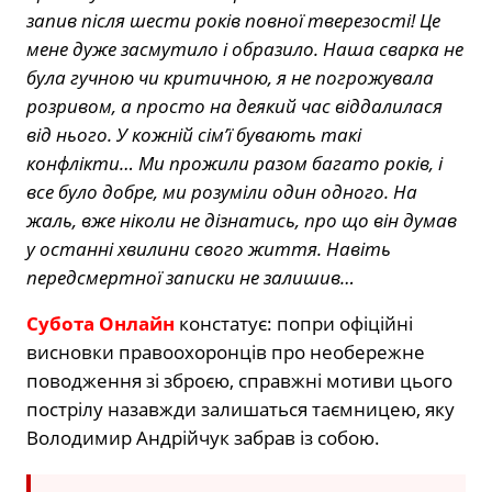
запив після шести років повної тверезості! Це
мене дуже засмутило і образило. Наша сварка не
була гучною чи критичною, я не погрожувала
розривом, а просто на деякий час віддалилася
від нього. У кожній сім’ї бувають такі
конфлікти… Ми прожили разом багато років, і
все було добре, ми розуміли один одного. На
жаль, вже ніколи не дізнатись, про що він думав
у останні хвилини свого життя. Навіть
передсмертної записки не залишив…
Субота Онлайн
констатує: попри офіційні
висновки правоохоронців про необережне
поводження зі зброєю, справжні мотиви цього
пострілу назавжди залишаться таємницею, яку
Володимир Андрійчук забрав із собою.