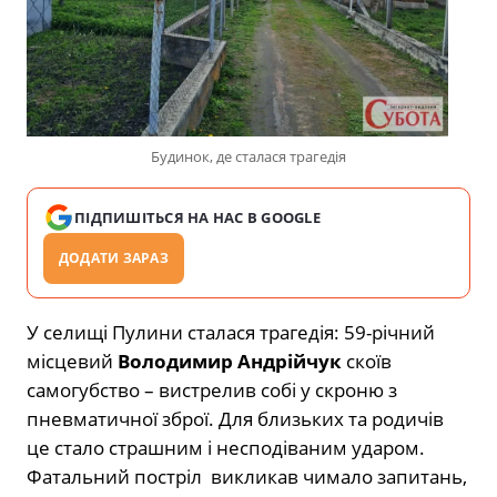
Будинок, де сталася трагедія
ПІДПИШІТЬСЯ НА НАС В GOOGLE
ДОДАТИ ЗАРАЗ
У селищі Пулини сталася трагедія: 59-річний
місцевий
Володимир Андрійчук
скоїв
самогубство – вистрелив собі у скроню з
пневматичної зброї. Для близьких та родичів
це стало страшним і несподіваним ударом.
Фатальний постріл
викликав чимало запитань,