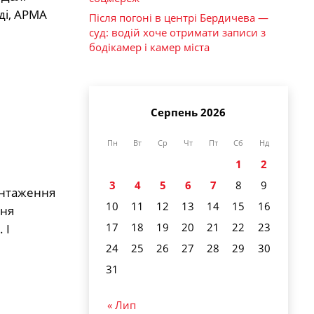
ді, АРМА
Після погоні в центрі Бердичева —
суд: водій хоче отримати записи з
бодікамер і камер міста
Серпень 2026
Пн
Вт
Ср
Чт
Пт
Сб
Нд
1
2
3
4
5
6
7
8
9
антаження
10
11
12
13
14
15
16
ння
17
18
19
20
21
22
23
 І
24
25
26
27
28
29
30
31
« Лип