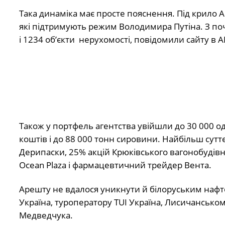
Така динаміка має просте пояснення. Під крило АР
які підтримують режим Володимира Путіна. З по
і 1234 об’єкти нерухомості, повідомили сайту в 
Також у портфель агентства увійшли до 30 000 о
коштів і до 88 000 тонн сировини. Найбільш сут
Дерипаски, 25% акцій Крюківського вагонобудів
Ocean Plaza і фармацевтичний трейдер Вента.
Арешту не вдалося уникнути й білоруським нафто
Україна, туроператору TUI Україна, Лисичанському
Медведчука.