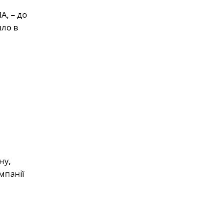
А, – до
шло в
ну,
мпанії