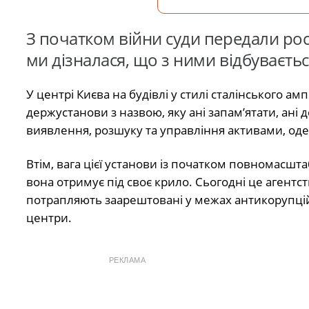
З початком війни суди передали росі
ми дізналася, що з ними відбуваєтьс
У центрі Києва на будівлі у стилі сталінського ам
держустанови з назвою, яку ані запам’ятати, ані 
виявлення, розшуку та управління активами, оде
Втім, вага цієї установи із початком повномасшта
вона отримує під своє крило. Сьогодні це агентст
потрапляють заарештовані у межах антикорупційн
центри.
РЕКЛАМА