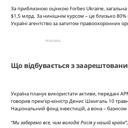
За приблизною оцінкою Forbes Ukraine, загальна в
$1,5 млрд. За нинішнім курсом – це близько 80% ві
Україні агентство за запитом правоохоронних орг
РЕКЛАМА
Що відбувається з заарештован
Україна планує використати активи, передані АРМ
говорив прем’єр-міністр Денис Шмигаль 10 трав
Національний фонд інвестицій, а вона – базисом 
“Ми заберемо все, чим володіє Росія у нашій країні”,