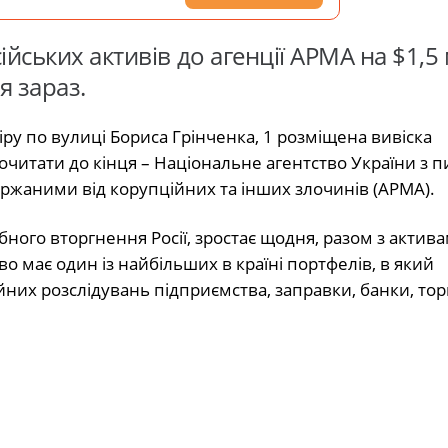
йських активів до агенції АРМА на $1,5
я зараз.
піру по вулиці Бориса Грінченка, 1 розміщена вивіска
дочитати до кінця – Національне агентство України з 
ржаними від корупційних та інших злочинів (АРМА).
бного вторгнення Росії, зростає щодня, разом з активам
во має один із найбільших в країні портфелів, в який
их розслідувань підприємства, заправки, банки, тор