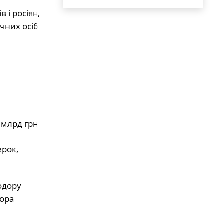
 і росіян,
чних осіб
 млрд грн
ерок,
одору
тора