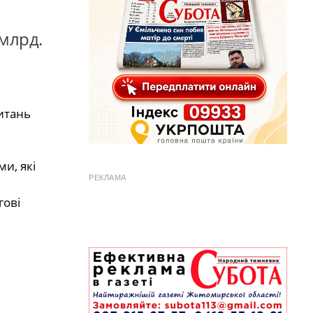
 млрд.
питань
и, які
РЕКЛАМА
гові