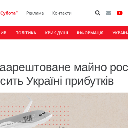
“Субота”
Реклама
Контакти
ЗИВ
ПОЛІТИКА
КРИК ДУШІ
ІНФОРМАЦІЯ
УКРАЇН
заарештоване майно рос
сить Україні прибутків