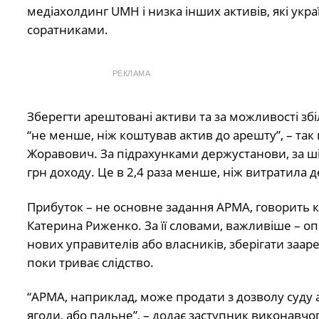
медіахолдинг UMH і низка інших активів, які укр
соратниками.
РЕКЛАМА
Зберегти арештовані активи та за можливості збі
“не менше, ніж коштував актив до арешту”, – так
Жоравович. За підрахунками держустанови, за ші
грн доходу. Це в 2,4 раза менше, ніж витратила 
Прибуток – не основне задання АРМА, говорить ке
Катерина Риженко. За її словами, важливіше – оп
нових управителів або власників, зберігати заар
поки триває слідство.
“АРМА, наприклад, може продати з дозволу суду 
ягоди, або пальне”, – додає заступник виконавчо