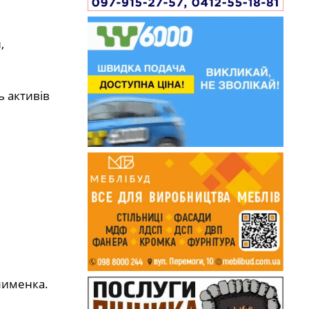
,
ь активів
лименка.