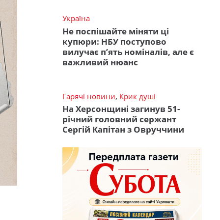
Україна
Не поспішайте міняти ці
купюри: НБУ поступово
вилучає п’ять номіналів, але є
важливий нюанс
Гарячі новини
,
Крик душі
На Херсонщині загинув 51-
річний головний сержант
Сергій Капітан з Овруччини