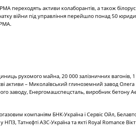
МА переходять активи колаборантів, а також білорусів
чатку війни під управління перейшло понад 50 юриди
АРМА.
диниць рухомого майна, 20 000 залізничних вагонів, 1
тєві активи – Миколаївський глиноземний завод Олега
ного заводу, Енергомашспецсталь, виробник бетону А
газовим компаніям БНК-Україна і Сервіс Ойл, Белавт
 НПЗ, Татнєфті АЗС-Україна та яхті Royal Romance Вік