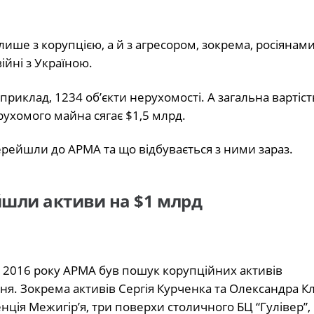
лише з корупцією, а й з агресором, зокрема, росіянами
війні з Україною.
риклад, 1234 об’єкти нерухомості. А загальна вартіст
ухомого майна сягає $1,5 млрд.
 перейшли до АРМА та що відбувається з ними зараз.
ейшли активи на
$
1 млрд
го 2016 року АРМА був пошук корупційних активів
ня. Зокрема активів Сергія Курченка та Олександра К
ція Межигір’я, три поверхи столичного БЦ “Гулівер”,