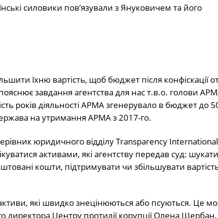
аїнські силовики пов’язували з Януковичем та його
льшити їхню вартість, щоб бюджет після конфіскації 
 пояснює завдання агентства для нас т.в.о. голови АР
сть років діяльності АРМА згенерувало в бюджет до 5
держава на утримання АРМА з 2017-го.
рівник юридичного відділу Transparency International
ікуватися активами, які агентству передав суд: шукати
ештовані кошти, підтримувати чи збільшувати вартіст
активи, які швидко знецінюються або псуються. Це м
го директора Центру протидії корупції Олена Щербан.