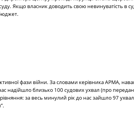
уду. Якщо власник доводить свою невинуватість в су
 бюджет.
активної фази війни. За словами керівника АРМА, нав
до нас надійшло близько 100 судових ухвал (про переда
орівняння: за весь минулий рік до нас зайшло 97 ухвал.
”.