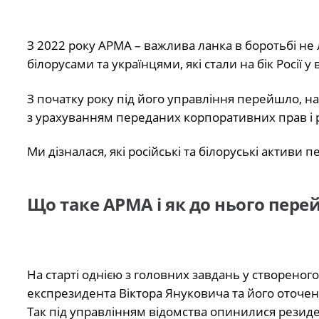
З 2022 року АРМА – важлива ланка в боротьбі не 
білорусами та українцями, які стали на бік Росії у 
З початку року під його управління перейшло, нап
з урахуванням переданих корпоративних прав і р
Ми дізналася, які російські та білоруські активи
Що таке АРМА і як до нього пер
На старті однією з головних завдань у створено
експрезидента Віктора Януковича та його оточен
Так під управлінням відомства опинилися резиден