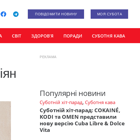
ПОВІДОМИТИ НОВИНУ
МОЯ СУБОТА
А
СВІТ
ЗДОРОВ’Я
ПОРАДИ
СУБОТНЯ КАВА
РЕКЛАМА
іян
Популярні новини
Суботній хіт-парад
,
Суботня кава
Суботній хіт-парад: COKAINÉ,
KODI та OMEN представили
нову версію Cuba Libre & Dolce
Vita