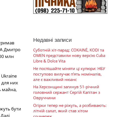
Недавні записи
отримав
МА Дмитро
Суботній хіт-парад: COKAINÉ, KODI та
OMEN представили нову версію Cuba
00 млн
Libre & Dolce Vita
Не поспішайте міняти ці купюри: НБУ
поступово вилучає п’ять номіналів,
 Ukraine
але є важливий нюанс
 для них
На Херсонщині загинув 51-річний
ь майна,
головний сержант Сергій Капітан з
Овруччини
Огірки тепер не ріжуть, а розбивають:
ожуть бути
літній салат, який став хітом
 Далі
соцмереж