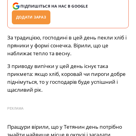
ПІДПИШІТЬСЯ НА НАС В GOOGLE
ДОДАТИ ЗАРАЗ
За традицією, господині в цей день пекли хліб і
пряники у формі сонечка. Вірили, що це
наближає тепло та весну.
З приводу випічки у цей день існує така
прикмета: якщо хліб, коровай чи пироги добре
піднімуться, то у господарів буде успішний і
щасливий рік.
РЕКЛАМА
Пращури вірили, що у Тетянин день потрібно
знайти найвище місце в окрузі і загадати