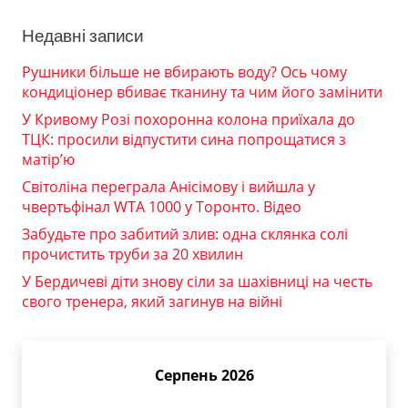
Недавні записи
Рушники більше не вбирають воду? Ось чому
кондиціонер вбиває тканину та чим його замінити
У Кривому Розі похоронна колона приїхала до
ТЦК: просили відпустити сина попрощатися з
матір’ю
Світоліна переграла Анісімову і вийшла у
чвертьфінал WTA 1000 у Торонто. Відео
Забудьте про забитий злив: одна склянка солі
прочистить труби за 20 хвилин
У Бердичеві діти знову сіли за шахівниці на честь
свого тренера, який загинув на війні
Серпень 2026