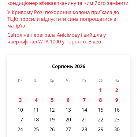
кондиціонер вбиває тканину та чим його замінити
У Кривому Розі похоронна колона приїхала до
ТЦК: просили відпустити сина попрощатися з
матір’ю
Світоліна переграла Анісімову і вийшла у
чвертьфінал WTA 1000 у Торонто. Відео
Серпень 2026
Пн
Вт
Ср
Чт
Пт
Сб
Нд
1
2
3
4
5
6
7
8
9
10
11
12
13
14
15
16
17
18
19
20
21
22
23
24
25
26
27
28
29
30