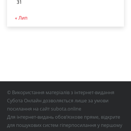
31
« Лип
© Використання матеріалів з інтернет-видання
Субота Онлайн дозволяється лише за умови
посилання на сайт subota.online
Для інтернет-видань обов’язкове пряме, відкрите
для пошукових систем гіперпосилання у першому