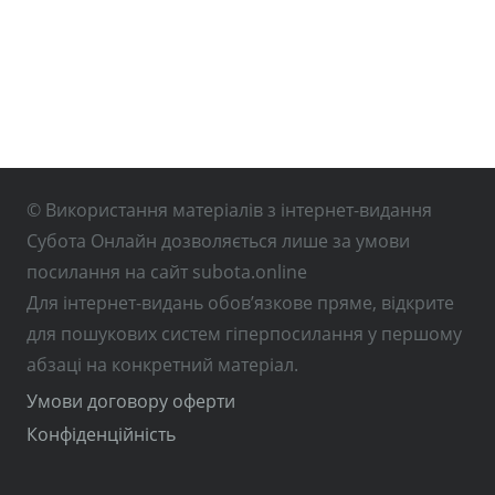
© Використання матеріалів з інтернет-видання
Субота Онлайн дозволяється лише за умови
посилання на сайт subota.online
Для інтернет-видань обов’язкове пряме, відкрите
для пошукових систем гіперпосилання у першому
абзаці на конкретний матеріал.
Умови договору оферти
Конфіденційність