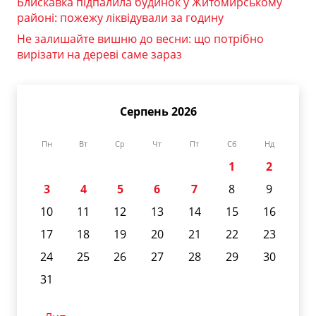
Блискавка підпалила будинок у Житомирському
районі: пожежу ліквідували за годину
Не залишайте вишню до весни: що потрібно
вирізати на дереві саме зараз
Серпень 2026
Пн
Вт
Ср
Чт
Пт
Сб
Нд
1
2
3
4
5
6
7
8
9
10
11
12
13
14
15
16
17
18
19
20
21
22
23
24
25
26
27
28
29
30
31