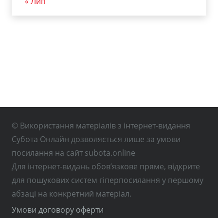
« Лип
© Використання матеріалів з інтернет-видання
Субота Онлайн дозволяється лише за умови
посилання на сайт subota.online
Для інтернет-видань обов’язкове пряме, відкрите
для пошукових систем гіперпосилання у першому
абзаці на конкретний матеріал.
Умови договору оферти