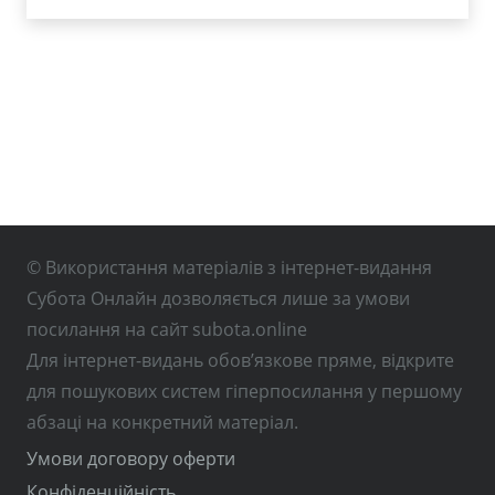
© Використання матеріалів з інтернет-видання
Субота Онлайн дозволяється лише за умови
посилання на сайт subota.online
Для інтернет-видань обов’язкове пряме, відкрите
для пошукових систем гіперпосилання у першому
абзаці на конкретний матеріал.
Умови договору оферти
Конфіденційність