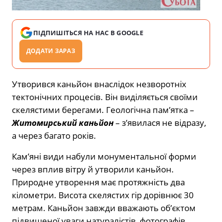
ПІДПИШІТЬСЯ НА НАС В GOOGLE
ДОДАТИ ЗАРАЗ
Утворився каньйон внаслідок незворотніх
тектонічних процесів. Він виділяється своїми
скелястими берегами. Геологічна пам’ятка –
Житомирський каньйон
– з’явилася не відразу,
а через багато років.
Кам’яні види набули монументальної форми
через вплив вітру й утворили каньйон.
Природне утворення має протяжність два
кілометри. Висота скелястих гір дорівнює 30
метрам. Каньйон завжди вважають об’єктом
підвищеної уваги натуралістів, фотографів,