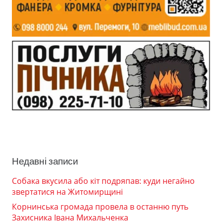
Недавні записи
Собака вкусила або кіт подряпав: куди негайно
звертатися на Житомирщині
Корнинська громада провела в останню путь
Захисника Івана Михальченка