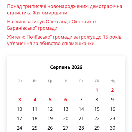
Понад три тисячі новонароджених: демографічна
статистика Житомирщини
На війні загинув Олександр Окончик із
Баранівської громади
Жителю Потіївської громади загрожує до 15 років
ув’язнення за вбивство співмешканки
Серпень 2026
Пн
Вт
Ср
Чт
Пт
Сб
Нд
1
2
3
4
5
6
7
8
9
10
11
12
13
14
15
16
17
18
19
20
21
22
23
24
25
26
27
28
29
30