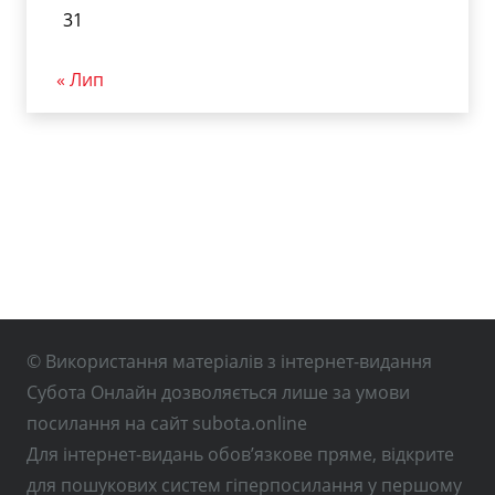
31
« Лип
© Використання матеріалів з інтернет-видання
Субота Онлайн дозволяється лише за умови
посилання на сайт subota.online
Для інтернет-видань обов’язкове пряме, відкрите
для пошукових систем гіперпосилання у першому