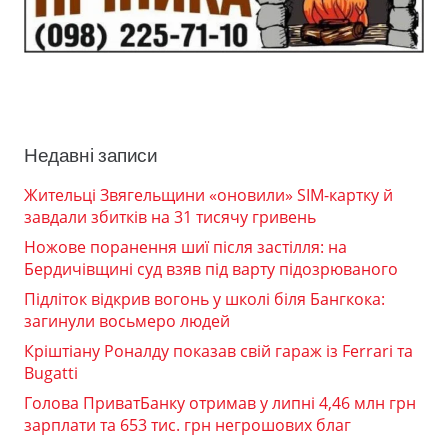
Недавні записи
Жительці Звягельщини «оновили» SIM-картку й
завдали збитків на 31 тисячу гривень
Ножове поранення шиї після застілля: на
Бердичівщині суд взяв під варту підозрюваного
Підліток відкрив вогонь у школі біля Бангкока:
загинули восьмеро людей
Кріштіану Роналду показав свій гараж із Ferrari та
Bugatti
Голова ПриватБанку отримав у липні 4,46 млн грн
зарплати та 653 тис. грн негрошових благ