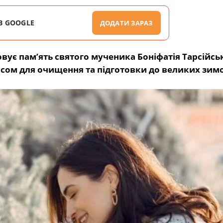
В GOOGLE
ДОДАТИ ЗАРАЗ
ує пам’ять святого мученика Боніфатія Тарсійськ
асом для очищення та підготовки до великих зим