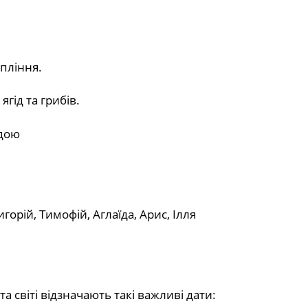
пління.
ягід та грибів.
одою
горій, Тимофій, Аглаїда, Арис, Ілля
а світі відзначають такі важливі дати: