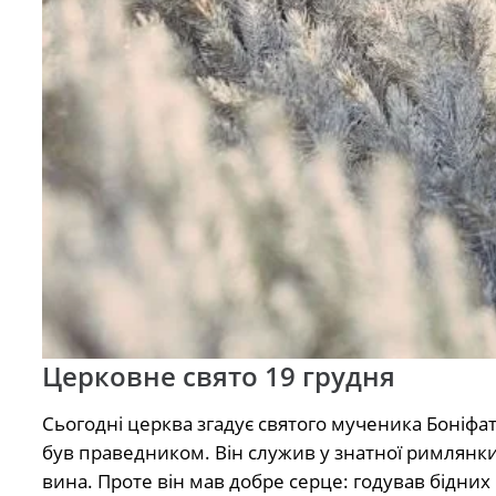
Церковне свято 19 грудня
Сьогодні церква згадує святого мученика Боніфатія
був праведником. Він служив у знатної римлянки 
вина. Проте він мав добре серце: годував бідних