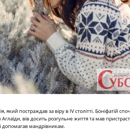
, який постраждав за віру в IV столітті. Боніфатій спо
Аглаїди, вів досить розгульне життя та мав пристраст
 і допомагав мандрівникам.