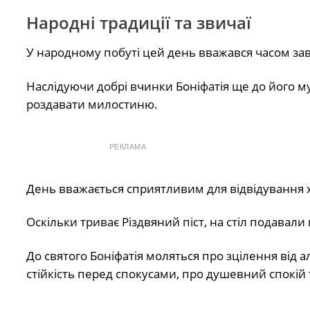
Народні традиції та звичаї
У народному побуті цей день вважався часом за
Наслідуючи добрі вчинки Боніфатія ще до його 
роздавати милостиню.
РЕКЛАМА
День вважається сприятливим для відвідування х
Оскільки триває Різдвяний піст, на стіл подавали 
До святого Боніфатія моляться про зцілення від а
стійкість перед спокусами, про душевний спокій 