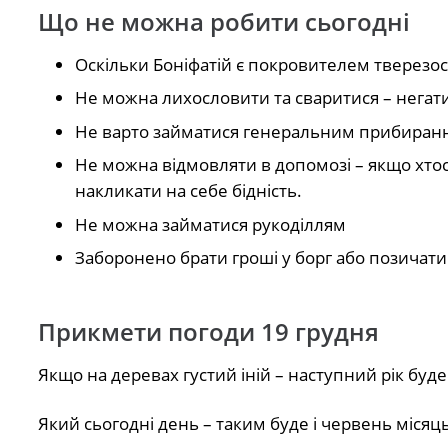
Що не можна робити сьогодні
Оскільки Боніфатій є покровителем тверезос
Не можна лихословити та сваритися – негат
Не варто займатися генеральним прибиранн
Не можна відмовляти в допомозі – якщо хтос
накликати на себе бідність.
Не можна займатися рукоділлям
Заборонено брати гроші у борг або позичати
Прикмети погоди 19 грудня
Якщо на деревах густий іній – наступний рік буд
Який сьогодні день – таким буде і червень місяць