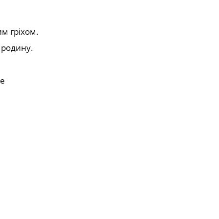
м гріхом.
 родину.
не