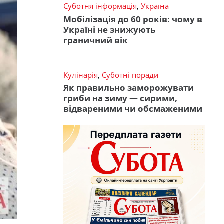
Суботня інформація
,
Україна
Мобілізація до 60 років: чому в
Україні не знижують
граничний вік
Кулінарія
,
Суботні поради
Як правильно заморожувати
гриби на зиму — сирими,
відвареними чи обсмаженими