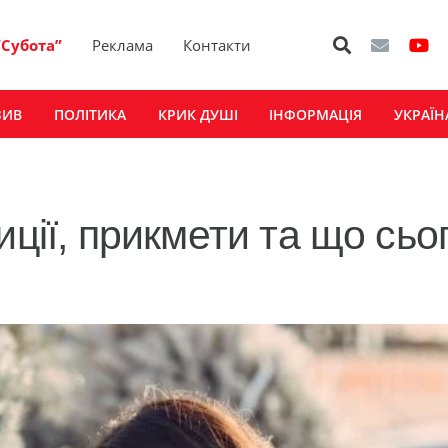
“Субота”
Реклама
Контакти
ЗИВ
ПОЛІТИКА
КРИК ДУШІ
ІНФОРМАЦІЯ
УКРАЇН
иції, прикмети та що сьо