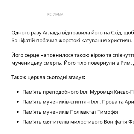
РЕКЛАМА
Одного разу Аглаїда відправила його на Схід, щоб
Боніфатій побачив жорстокі катування християн.
Його серце наповнилося такою вірою та співчутт
мученицьку смерть. Його тіло повернули в Рим, 
Також церква сьогодні згадує:
Пам’ять преподобного Іллі Муромця Києво-
Пам’ять мучеників-єгиптян Іллі, Прова та Ар
Пам’ять мучеників Полієвкта і Тимофія
Пам’ять святителів милостивого Воніфатія Ф