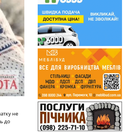
чатку не
ь до