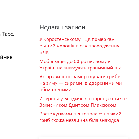
Недавні записи
 Тарс,
У Коростенському ТЦК помер 46-
річний чоловік після проходження
ВЛК
ийняв
Мобілізація до 60 років: чому в
Україні не знижують граничний вік
Як правильно заморожувати гриби
на зиму — сирими, відвареними чи
обсмаженими
7 серпня у Бердичеві попрощаються із
Захисником Дмитром Плаксюком
Росте купками під тополею: на який
гриб схожа незвична біла знахідка