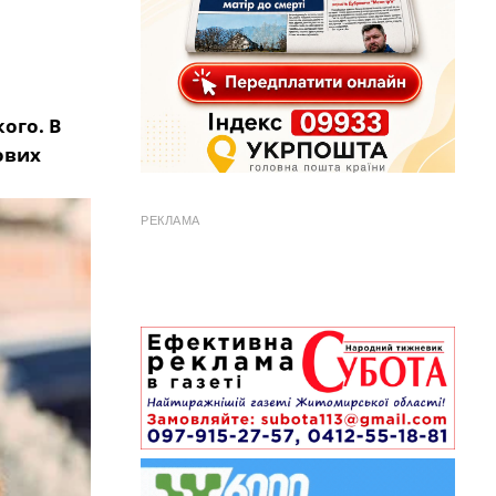
ого. В
ових
РЕКЛАМА