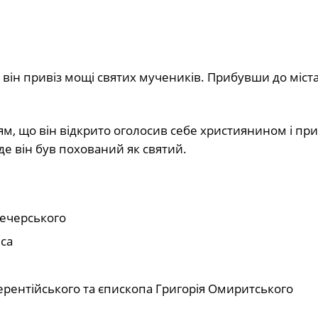
 він привіз мощі святих мучеників. Прибувши до міста
ям, що він відкрито оголосив себе християнином і пр
де він був похований як святий.
Печерського
иса
ерентійського та єпископа Григорія Омиритського