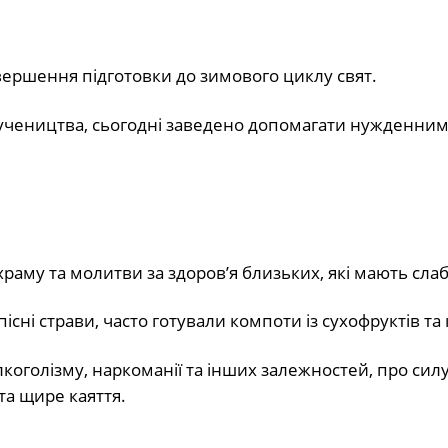
вершення підготовки до зимового циклу свят.
мучеництва, сьогодні заведено допомагати нужденним
раму та молитви за здоров’я близьких, які мають сла
пісні страви, часто готували компоти із сухофруктів та 
лкоголізму, наркоманії та інших залежностей, про силу
та щире каяття.