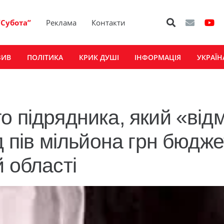
“Субота”
Реклама
Контакти
ЗИВ
ПОЛІТИКА
КРИК ДУШІ
ІНФОРМАЦІЯ
УКРАЇН
о підрядника, який «від
д пів мільйона грн бюдж
 області