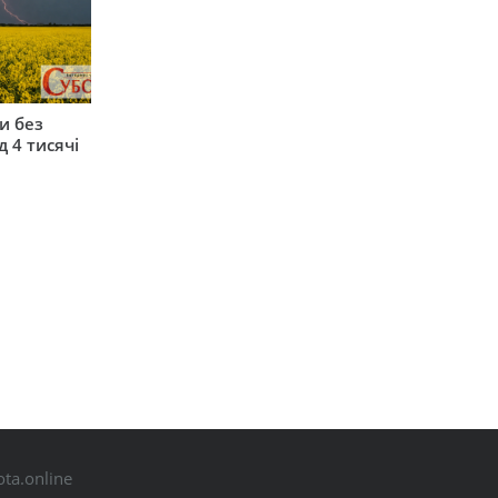
и без
 4 тисячі
ta.online