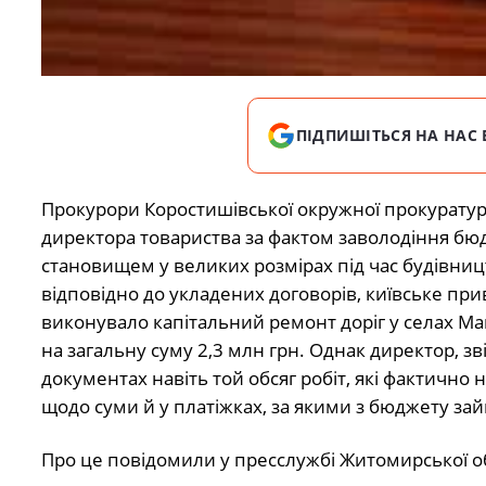
ПІДПИШІТЬСЯ НА НАС 
Прокурори Коростишівської окружної прокуратур
директора товариства за фактом заволодіння 
становищем у великих розмірах під час будівництв
відповідно до укладених договорів, київське пр
виконувало капітальний ремонт доріг у селах Ма
на загальну суму 2,3 млн грн. Однак директор, з
документах навіть той обсяг робіт, які фактично 
щодо суми й у платіжках, за якими з бюджету за
Про це повідомили у пресслужбі Житомирської о