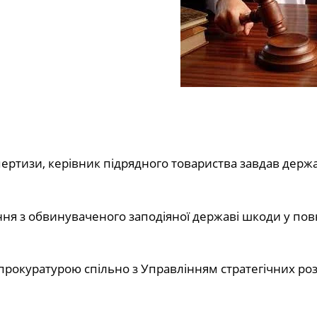
пертизи, керівник підрядного товариства завдав дер
ння з обвинуваченого заподіяної державі шкоди у по
рокуратурою спільно з Управлінням стратегічних роз