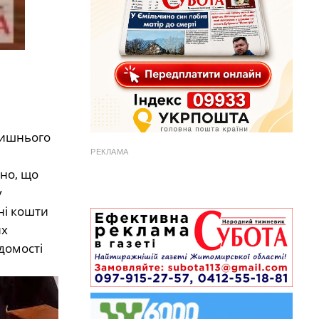
лишнього
РЕКЛАМА
ено, що
у
ні кошти
их
ідомості