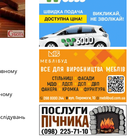
жавному
вному
слідувань