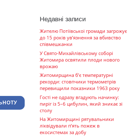
Недавні записи
Жителю Потіївської громади загрожує
до 15 років ув’язнення за вбивство
співмешканки
У Свято-Михайлівському соборі
Житомира освятили плоди нового
врожаю
Житомирщина б’є температурні
рекорди: стовпчики термометрів
перевищили показники 1963 року
Гості не одразу вгадують начинку:
ЬНОТУ
пиріг із 5–6 цибулин, який зникає зі
столу
На Житомирщині рятувальники
ліквідували п’ять пожеж в
екосистемах за добу