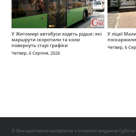
У Житомирі автобуси ходять рідше: які
У ліцеї Мал
маршрути скоротили та коли
поскаржилис
повернуть старі графіки
Четвер, 6 Се
Четвер, 6 Серпня, 2026
© Використання матеріалів з інтернет-видання Субота 