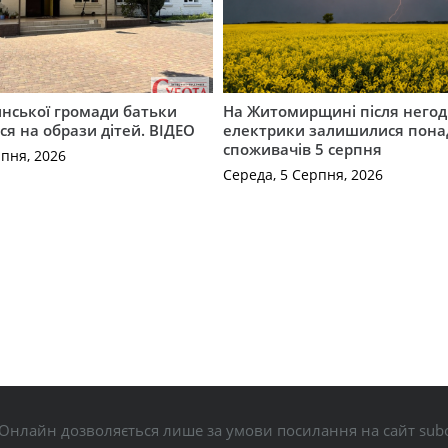
инської громади батьки
На Житомирщині після негод
я на образи дітей. ВІДЕО
електрики залишилися понад
споживачів 5 серпня
рпня, 2026
Середа, 5 Серпня, 2026
Онлайн дозволяється лише за умови посилання на сайт subo