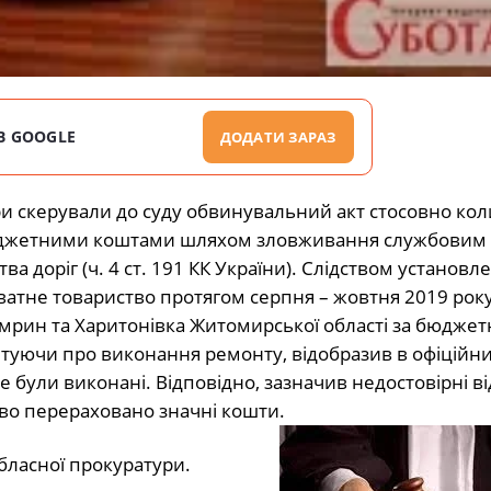
В GOOGLE
ДОДАТИ ЗАРАЗ
и скерували до суду обвинувальний акт стосовно ко
бюджетними коштами шляхом зловживання службовим
а доріг (ч. 4 ст. 191 КК України). Слідством установл
иватне товариство протягом серпня – жовтня 2019 рок
мрин та Харитонівка Житомирської області за бюджет
вітуючи про виконання ремонту, відобразив в офіційн
не були виконані. Відповідно, зазначив недостовірні в
йво перераховано значні кошти.
бласної прокуратури.