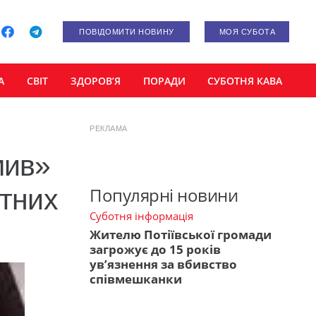
ПОВІДОМИТИ НОВИНУ
МОЯ СУБОТА
А
СВІТ
ЗДОРОВ’Я
ПОРАДИ
СУБОТНЯ КАВА
РЕКЛАМА
мив»
етних
Популярні новини
Суботня інформація
Жителю Потіївської громади
загрожує до 15 років
ув’язнення за вбивство
співмешканки