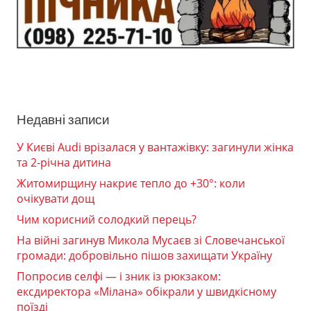
Недавні записи
У Києві Audi врізалася у вантажівку: загинули жінка
та 2-річна дитина
Житомирщину накриє тепло до +30°: коли
очікувати дощ
Чим корисний солодкий перець?
На війні загинув Микола Мусаєв зі Словечанської
громади: добровільно пішов захищати Україну
Попросив селфі — і зник із рюкзаком:
ексдиректора «Мілана» обікрали у швидкісному
поїзді