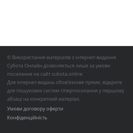
© Використання матеріалів з інтернет-видання
Субота Онлайн дозволяється лише за умови
посилання на сайт subota.online
Для інтернет-видань обов’язкове пряме, відкрите
для пошукових систем гіперпосилання у першому
абзаці на конкретний матеріал.
Умови договору оферти
Конфіденційність