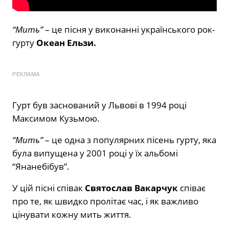
“Мить”
– це пісня у виконанні українського рок-
гурту
Океан Ельзи.
РЕКЛАМА
Гурт був заснований у Львові в 1994 році
Максимом Кузьмою.
“
Мить”
– це одна з популярних пісень гурту, яка
була випущена у 2001 році у їх альбомі
“Янанебібув”.
У цій пісні співак
Святослав Вакарчук
співає
про те, як швидко пролітає час, і як важливо
цінувати кожну мить життя.