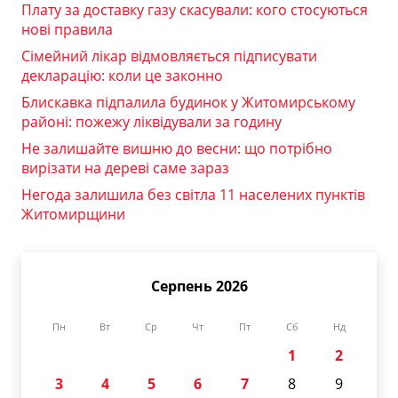
Плату за доставку газу скасували: кого стосуються
нові правила
Сімейний лікар відмовляється підписувати
декларацію: коли це законно
Блискавка підпалила будинок у Житомирському
районі: пожежу ліквідували за годину
Не залишайте вишню до весни: що потрібно
вирізати на дереві саме зараз
Негода залишила без світла 11 населених пунктів
Житомирщини
Серпень 2026
Пн
Вт
Ср
Чт
Пт
Сб
Нд
1
2
3
4
5
6
7
8
9