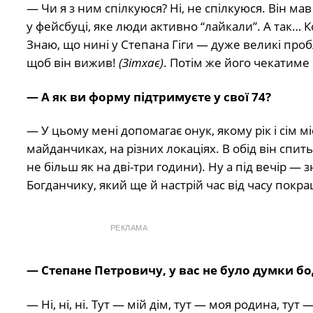
— Чи я з ним спілкуюся? Ні, не спілкуюся. Він м
у фейсбуці, яке люди активно “лайкали”. А так… К
Знаю, що нині у Степана Гіги — дуже великі проб
щоб він вижив!
(Зітхає)
. Потім же його чекатиме
— А як ви форму підтримуєте у свої 74?
— У цьому мені допомагає онук, якому рік і сім міс
майданчиках, на різних локаціях. В обід він спить 
не більш як на дві-три години). Ну а під вечір 
Богданчику, який ще й настрій час від часу покра
РЕКЛАМА
— Степане Петровичу, у вас не було думки бо
— Ні, ні, ні. Тут — мій дім, тут — моя родина, тут