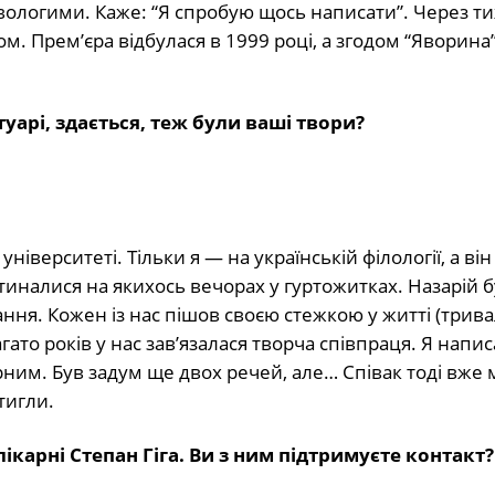
ь вологими. Каже: “Я спробую щось написати”. Через 
м. Прем’єра відбулася в 1999 році, а згодом “Яворина”
уарі, здається, теж були ваші твори?
іверситеті. Тільки я — на українській філології, а він
иналися на якихось вечорах у гуртожитках. Назарій б
ння. Кожен із нас пішов своєю стежкою у житті (трива
ато років у нас зав’язалася творча співпраця. Я напис
ним. Був задум ще двох речей, але… Співак тоді вже 
тигли.
ікарні Степан Гіга. Ви з ним підтримуєте контакт?