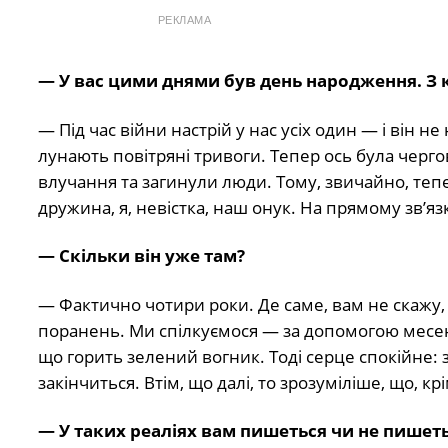
РЕКЛАМА
— У вас цими днями був день народження. З ки
— Під час війни настрій у нас усіх один — і він 
лунають повітряні тривоги. Тепер ось була чергов
влучання та загинули люди. Тому, звичайно, теп
дружина, я, невістка, наш онук. На прямому зв’язк
— Скільки він уже там?
— Фактично чотири роки. Де саме, вам не скажу, 
поранень. Ми спілкуємося — за допомогою месенд
що горить зелений вогник. Тоді серце спокійне: зн
закінчиться. Втім, що далі, то зрозуміліше, що, кр
— У таких реаліях вам пишеться чи не пишет