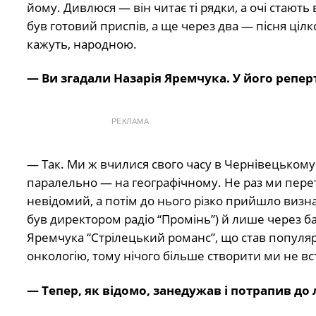
йому. Дивлюся — він читає ті рядки, а очі стают
був готовий приспів, а ще через два — пісня цілко
кажуть, народною.
— Ви згадали Назарія Яремчука. У його реперт
РЕКЛАМА
— Так. Ми ж вчилися свого часу в Чернівецькому ун
паралельно — на географічному. Не раз ми перет
невідомий, а потім до нього різко прийшло визна
був директором радіо “Промінь”) й лише через баг
Яремчука “Стрілецький романс”, що став популяр
онкологію, тому нічого більше створити ми не вс
— Тепер, як відомо, занедужав і потрапив до л