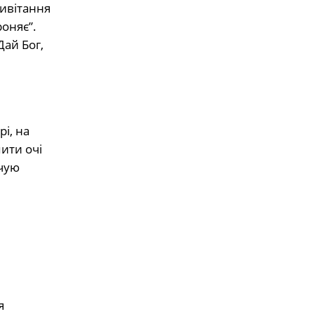
ривітання
роняє”.
Дай Бог,
рі, на
пити очі
ячую
я