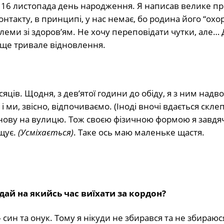
ав 16 листопада день народження. Я написав велике п
онтакту, в принципі, у нас немає, бо родина його “охо
леми зі здоров’ям. Не хочу переповідати чутки, але… 
 ще тривале відновлення.
яців. Щодня, з дев’ятої години до обіду, я з ним надво
і ми, звісно, відпочиваємо. (Іноді вночі вдається скле
— знову на вулицю. Тож своєю фізичною формою я завд
щує.
(Усміхається)
. Таке ось маю маленьке щастя.
дай на якийсь час виїхати за кордон?
 — син та онук. Тому я нікуди не збирався та не збираюс