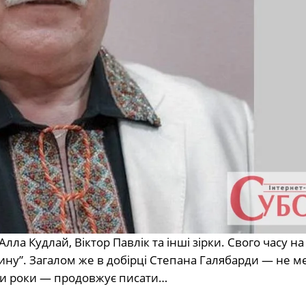
лла Кудлай, Віктор Павлік та інші зірки. Свого часу на
ину”. Загалом же в добірці Степана Галябарди — не м
отири роки — продовжує писати…