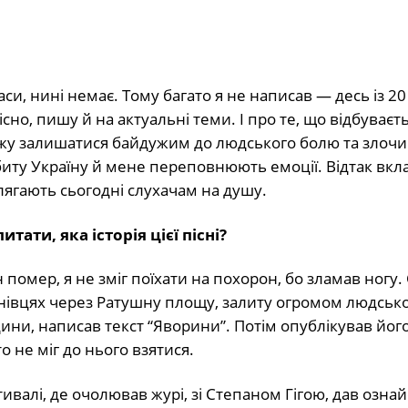
и, нині немає. Тому багато я не написав — десь із 20 
існо, пишу й на актуальні теми. І про те, що відбуваєт
можу залишатися байдужим до людського болю та злочин
биту Україну й мене переповнюють емоції. Відтак вкла
лягають сьогодні слухачам на душу.
ати, яка історія цієї пісні?
помер, я не зміг поїхати на похорон, бо зламав ногу.
рнівцях через Ратушну площу, залиту огромом людсько
одини, написав текст “Яворини”. Потім опублікував йог
 не міг до нього взятися.
тивалі, де очолював журі, зі Степаном Гігою, дав озн