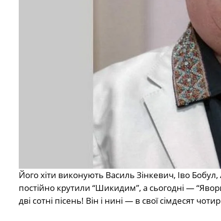
Його хіти виконують Василь Зінкевич, Іво Бобул, А
постійно крутили “Шикидим”, а сьогодні — “Явор
дві сотні пісень! Він і нині — в свої сімдесят ч