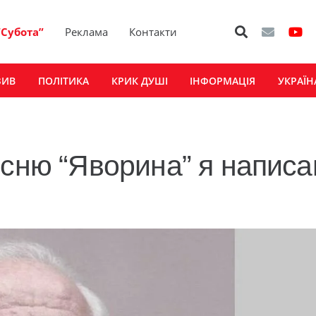
“Субота”
Реклама
Контакти
ЗИВ
ПОЛІТИКА
КРИК ДУШІ
ІНФОРМАЦІЯ
УКРАЇН
існю “Яворина” я написа