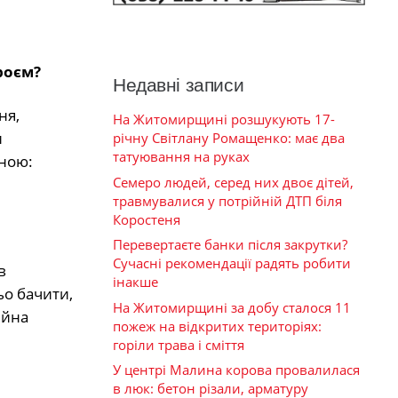
роєм?
Недавні записи
ня,
На Житомирщині розшукують 17-
и
річну Світлану Ромащенко: має два
татуювання на руках
иною:
Семеро людей, серед них двоє дітей,
травмувалися у потрійній ДТП біля
Коростеня
Перевертаєте банки після закрутки?
Сучасні рекомендації радять робити
в
інакше
ьо бачити,
На Житомирщині за добу сталося 11
ійна
пожеж на відкритих територіях:
горіли трава і сміття
У центрі Малина корова провалилася
в люк: бетон різали, арматуру