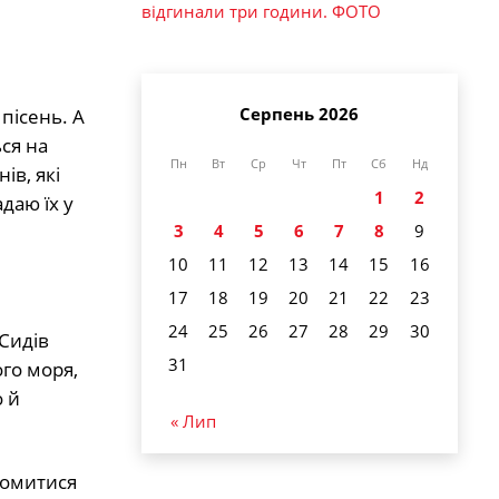
відгинали три години. ФОТО
Серпень 2026
пісень. А
ься на
Пн
Вт
Ср
Чт
Пт
Сб
Нд
ів, які
1
2
даю їх у
3
4
5
6
7
8
9
10
11
12
13
14
15
16
17
18
19
20
21
22
23
24
25
26
27
28
29
30
 Сидів
31
го моря,
о й
« Лип
айомитися