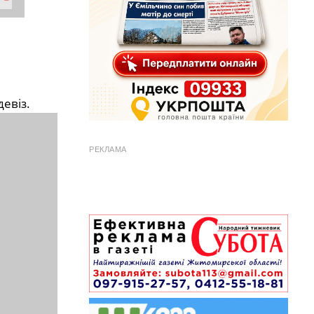
евіз.
РЕКЛАМА