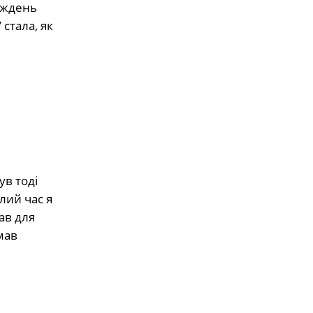
тиждень
 стала, як
ув тоді
лий час я
ав для
мав