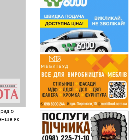
 радіо
енше як