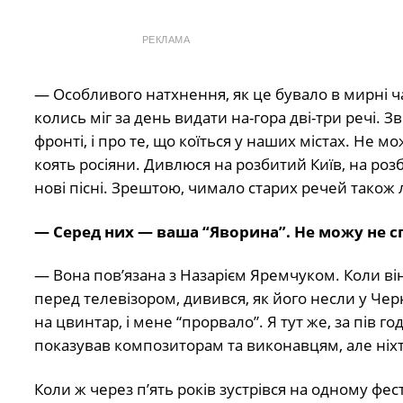
РЕКЛАМА
— Особливого натхнення, як це бувало в мирні час
колись міг за день видати на-гора дві-три речі. Зв
фронті, і про те, що коїться у наших містах. Не 
коять росіяни. Дивлюся на розбитий Київ, на роз
нові пісні. Зрештою, чимало старих речей також 
— Серед них — ваша “Яворина”. Не можу не спит
— Вона пов’язана з Назарієм Яремчуком. Коли він 
перед телевізором, дивився, як його несли у Че
на цвинтар, і мене “прорвало”. Я тут же, за пів г
показував композиторам та виконавцям, але ніхто
Коли ж через п’ять років зустрівся на одному фес