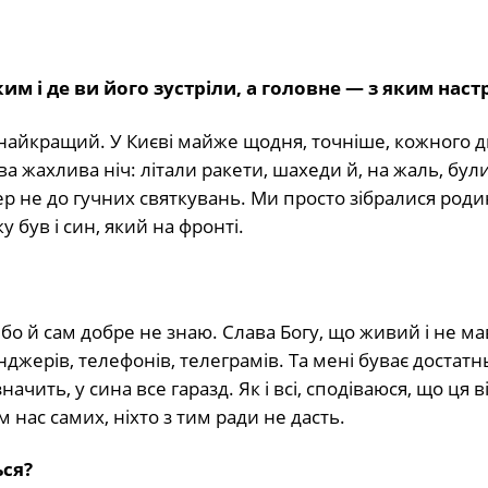
м і де ви його зустріли, а головне — з яким наст
не найкращий. У Києві майже щодня, точніше, кожного д
а жахлива ніч: літали ракети, шахеди й, на жаль, бул
ер не до гучних святкувань. Ми просто зібралися род
у був і син, який на фронті.
бо й сам добре не знаю. Слава Богу, що живий і не ма
жерів, телефонів, телеграмів. Та мені буває достатн
ачить, у сина все гаразд. Як і всі, сподіваюся, що ця в
ім нас самих, ніхто з тим ради не дасть.
ься?