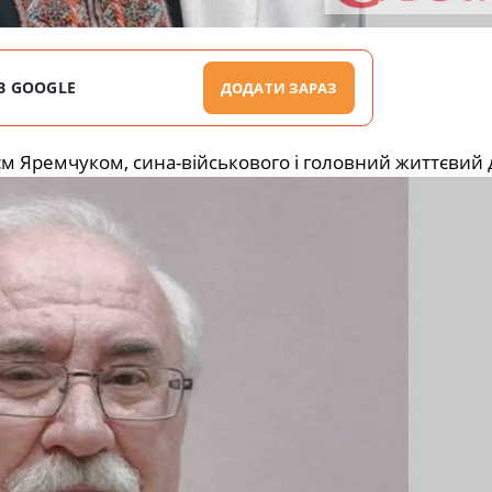
В GOOGLE
ДОДАТИ ЗАРАЗ
єм Яремчуком, сина-військового і головний життєвий д