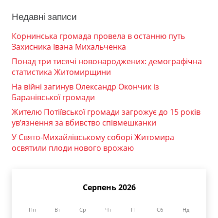
Недавні записи
Корнинська громада провела в останню путь
Захисника Івана Михальченка
Понад три тисячі новонароджених: демографічна
статистика Житомирщини
На війні загинув Олександр Окончик із
Баранівської громади
Жителю Потіївської громади загрожує до 15 років
ув’язнення за вбивство співмешканки
У Свято-Михайлівському соборі Житомира
освятили плоди нового врожаю
Серпень 2026
Пн
Вт
Ср
Чт
Пт
Сб
Нд