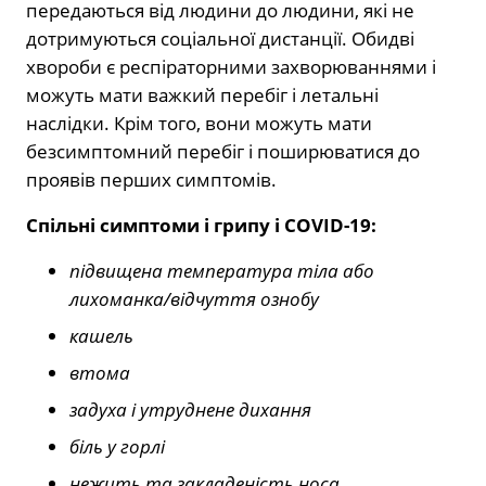
передаються від людини до людини, які не
дотримуються соціальної дистанції. Обидві
хвороби є респіраторними захворюваннями і
можуть мати важкий перебіг і летальні
наслідки. Крім того, вони можуть мати
безсимптомний перебіг і поширюватися до
проявів перших симптомів.
Спільні симптоми і грипу і COVID-19:
підвищена температура тіла або
лихоманка/відчуття ознобу
кашель
втома
задуха і утруднене дихання
біль у горлі
нежить та закладеність носа