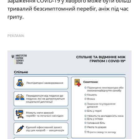
зараження COVID-19 у хворого може бути більш
тривалий безсимптомний перебіг, аніж під час
грипу.
РЕКЛАМА