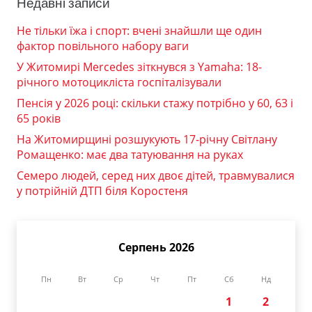
Недавні записи
Не тільки їжа і спорт: вчені знайшли ще один
фактор повільного набору ваги
У Житомирі Mercedes зіткнувся з Yamaha: 18-
річного мотоцикліста госпіталізували
Пенсія у 2026 році: скільки стажу потрібно у 60, 63 і
65 років
На Житомирщині розшукують 17-річну Світлану
Ромащенко: має два татуювання на руках
Семеро людей, серед них двоє дітей, травмувалися
у потрійній ДТП біля Коростеня
Серпень 2026
Пн
Вт
Ср
Чт
Пт
Сб
Нд
1
2