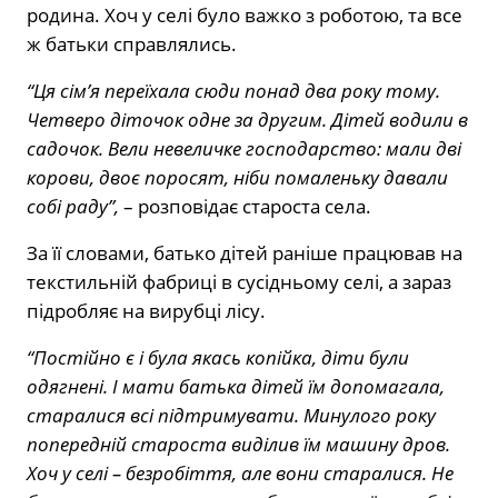
родина. Хоч у селі було важко з роботою, та все
ж батьки справлялись.
“Ця сім’я переїхала сюди понад два року тому.
Четверо діточок одне за другим. Дітей водили в
садочок. Вели невеличке господарство: мали дві
корови, двоє поросят, ніби помаленьку давали
собі раду”,
– розповідає староста села.
За її словами, батько дітей раніше працював на
текстильній фабриці в сусідньому селі, а зараз
підробляє на вирубці лісу.
“Постійно є і була якась копійка, діти були
одягнені. І мати батька дітей їм допомагала,
старалися всі підтримувати. Минулого року
попередній староста виділив їм машину дров.
Хоч у селі – безробіття, але вони старалися. Не