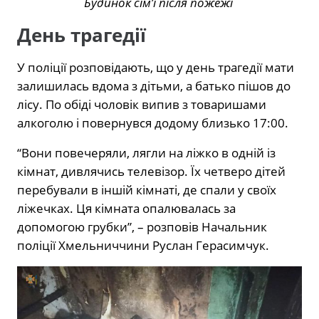
Будинок сім’ї після пожежі
День трагедії
У поліції розповідають, що у день трагедії мати
залишилась вдома з дітьми, а батько пішов до
лісу. По обіді чоловік випив з товаришами
алкоголю і повернувся додому близько 17:00.
“Вони повечеряли, лягли на ліжко в одній із
кімнат, дивлячись телевізор. Їх четверо дітей
перебували в іншій кімнаті, де спали у своїх
ліжечках. Ця кімната опалювалась за
допомогою грубки”, – розповів Начальник
поліції Хмельниччини Руслан Герасимчук.