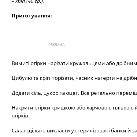
– кріп (40 гр.).
Приготування:
РЕКЛАМА
Вимиті огірки нарізати кружальцями або дрібни
Цибулю та кріп порізати, часник натерти на дрібн
Додати сіль, цукор та оцет. Все ретельно перемі
Накрити огірки кришкою або харчовою плівкою й
огірків.
Салат щільно викласти у стерилізовані банки й з