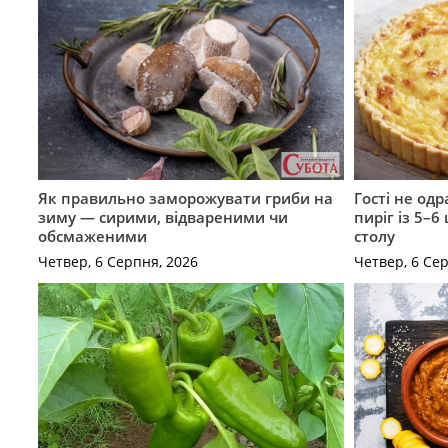
Як правильно заморожувати гриби на
Гості не од
зиму — сирими, відвареними чи
пиріг із 5–6
обсмаженими
столу
Четвер, 6 Серпня, 2026
Четвер, 6 Се