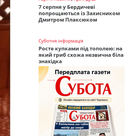
7 серпня у Бердичеві
попрощаються із Захисником
Дмитром Плаксюком
Суботня інформація
Росте купками під тополею: на
який гриб схожа незвична біла
знахідка