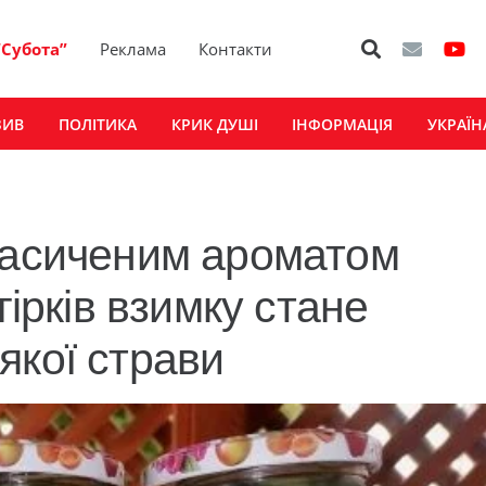
“Субота”
Реклама
Контакти
ЗИВ
ПОЛІТИКА
КРИК ДУШІ
ІНФОРМАЦІЯ
УКРАЇН
насиченим ароматом
гірків взимку стане
якої страви