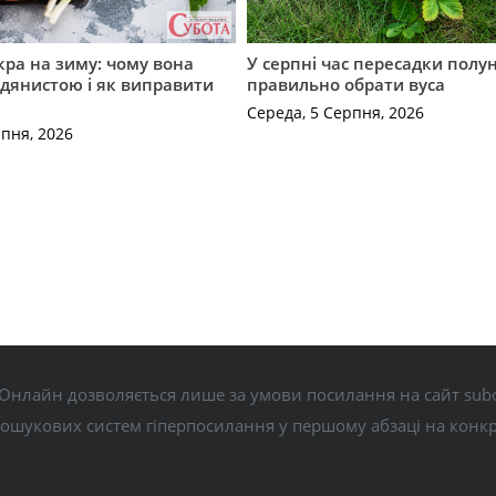
кра на зиму: чому вона
У серпні час пересадки полун
дянистою і як виправити
правильно обрати вуса
Середа, 5 Серпня, 2026
рпня, 2026
Онлайн дозволяється лише за умови посилання на сайт subo
пошукових систем гіперпосилання у першому абзаці на конк