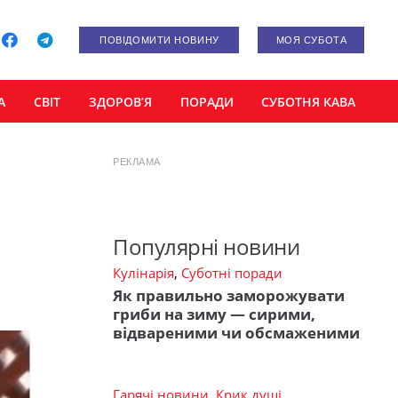
ПОВІДОМИТИ НОВИНУ
МОЯ СУБОТА
А
СВІТ
ЗДОРОВ’Я
ПОРАДИ
СУБОТНЯ КАВА
РЕКЛАМА
Популярні новини
Кулінарія
,
Суботні поради
Як правильно заморожувати
гриби на зиму — сирими,
відвареними чи обсмаженими
Гарячі новини
,
Крик душі