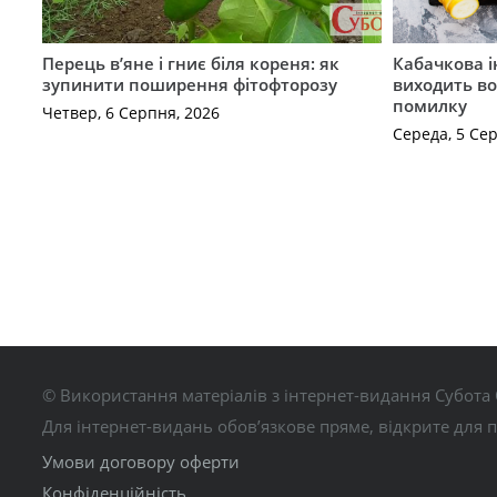
Перець в’яне і гниє біля кореня: як
Кабачкова і
зупинити поширення фітофторозу
виходить во
помилку
Четвер, 6 Серпня, 2026
Середа, 5 Се
© Використання матеріалів з інтернет-видання Субота 
Для інтернет-видань обов’язкове пряме, відкрите для 
Умови договору оферти
Конфіденційність