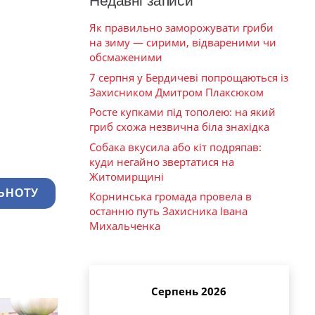
Недавні записи
Як правильно заморожувати гриби
на зиму — сирими, відвареними чи
обсмаженими
7 серпня у Бердичеві попрощаються із
Захисником Дмитром Плаксюком
Росте купками під тополею: на який
гриб схожа незвична біла знахідка
Собака вкусила або кіт подряпав:
куди негайно звертатися на
Житомирщині
ЬНОТУ
Корнинська громада провела в
останню путь Захисника Івана
Михальченка
Серпень 2026