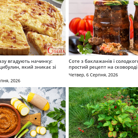
разу вгадують начинку:
Соте з баклажанів і солодког
 цибулин, який зникає зі
простий рецепт на сковороді
Четвер, 6 Серпня, 2026
рпня, 2026