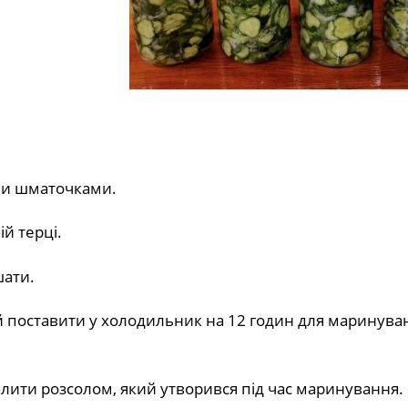
ми шматочками.
ій терці.
шати.
 поставити у холодильник на 12 годин для маринува
алити розсолом, який утворився під час маринування.