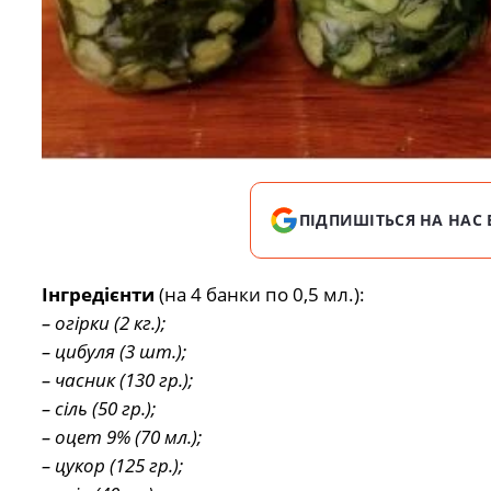
ПІДПИШІТЬСЯ НА НАС 
Інгредієнти
(на 4 банки по 0,5 мл.):
– огірки (2 кг.);
– цибуля (3 шт.);
– часник (130 гр.);
– сіль (50 гр.);
– оцет 9% (70 мл.);
– цукор (125 гр.);