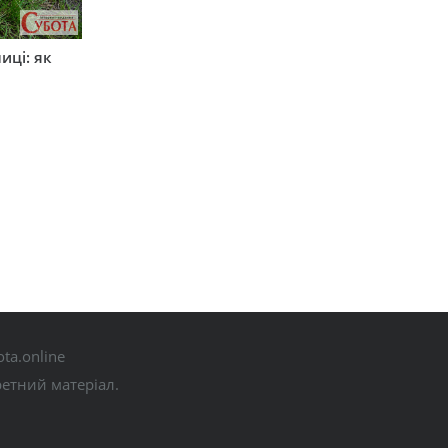
иці: як
ta.online
ретний матеріал.