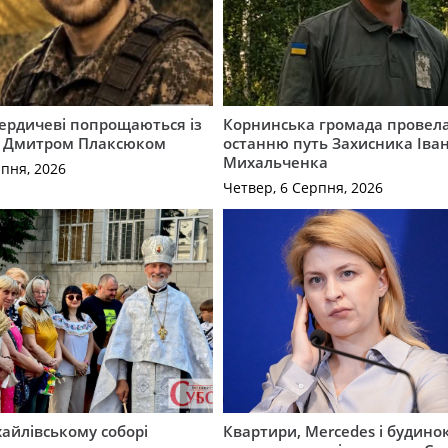
Бердичеві попрощаються із
Корнинська громада провела
 Дмитром Плаксюком
останню путь Захисника Іва
Михальченка
рпня, 2026
Четвер, 6 Серпня, 2026
айлівському соборі
Квартири, Mercedes і будинок