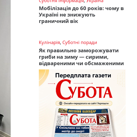
Суботня інформація
,
Україна
Мобілізація до 60 років: чому в
Україні не знижують
граничний вік
Кулінарія
,
Суботні поради
Як правильно заморожувати
гриби на зиму — сирими,
відвареними чи обсмаженими