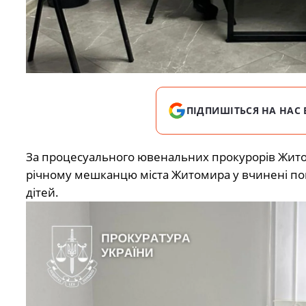
ПІДПИШІТЬСЯ НА НАС 
За процесуального ювенальних прокурорів Житом
річному мешканцю міста Житомира у вчинені пов
дітей.