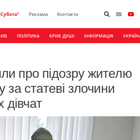
“Субота”
Реклама
Контакти
ЗИВ
ПОЛІТИКА
КРИК ДУШІ
ІНФОРМАЦІЯ
УКРАЇН
мили про підозру жителю
 за статеві злочини
х дівчат