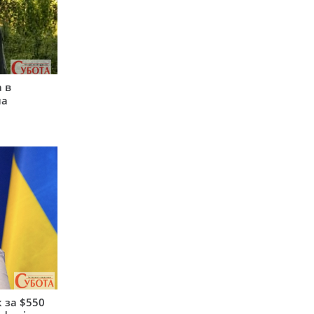
 в
на
 за $550