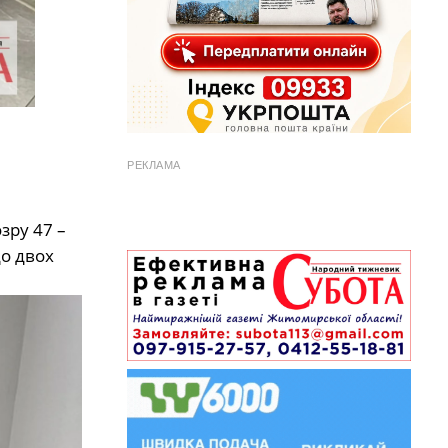
РЕКЛАМА
зру 47 –
о двох