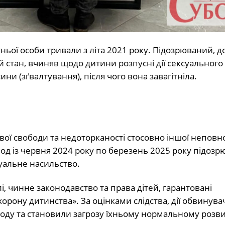
тньої особи тривали з літа 2021 року. Підозрюваний, д
 стан, вчиняв щодо дитини розпусні дії сексуального
ни (зґвалтування), після чого вона завагітніла.
вої свободи та недоторканості стосовно іншої неповн
іод із червня 2024 року по березень 2025 року підоз
уальне насильство.
і, чинне законодавство та права дітей, гарантовані
орону дитинства». За оцінками слідства, дії обвинув
ду та становили загрозу їхньому нормальному розви