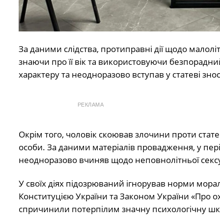
За даними слідства, протиправні дії щодо малолі
знаючи про її вік та використовуючи безпорадний
характеру та неодноразово вступав у статеві зноси
РЕКЛАМА
Окрім того, чоловік скоював злочини проти стате
особи. За даними матеріалів провадження, у пер
неодноразово вчиняв щодо неповнолітньої секс
У своїх діях підозрюваний ігнорував норми морал
Конституцією України та Законом України «Про ох
спричинили потерпілим значну психологічну шко