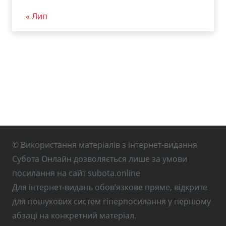
« Лип
© Використання матеріалів з інтернет-видання
Субота Онлайн дозволяється лише за умови
посилання на сайт subota.online
Для інтернет-видань обов’язкове пряме, відкрите
для пошукових систем гіперпосилання у першому
абзаці на конкретний матеріал.