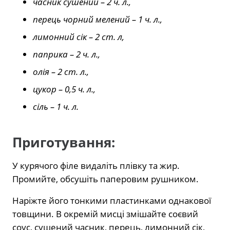
часник сушений – 2 ч. л.,
перець чорний мелений – 1 ч. л.,
лимонний сік – 2 ст. л,
паприка – 2 ч. л.,
олія – 2 ст. л.,
цукор – 0,5 ч. л.,
сіль – 1 ч. л.
Приготування:
У курячого філе видаліть плівку та жир.
Промийте, обсушіть паперовим рушником.
Наріжте його тонкими пластинками однакової
товщини. В окремій мисці змішайте соєвий
соус, сушений часник, перець, лимонний сік,