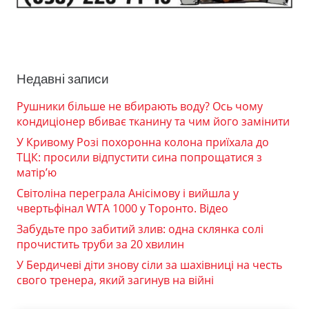
Недавні записи
Рушники більше не вбирають воду? Ось чому
кондиціонер вбиває тканину та чим його замінити
У Кривому Розі похоронна колона приїхала до
ТЦК: просили відпустити сина попрощатися з
матір’ю
Світоліна переграла Анісімову і вийшла у
чвертьфінал WTA 1000 у Торонто. Відео
Забудьте про забитий злив: одна склянка солі
прочистить труби за 20 хвилин
У Бердичеві діти знову сіли за шахівниці на честь
свого тренера, який загинув на війні