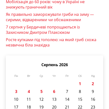
Мобілізація до 60 років: чому в Україні не
знижують граничний вік
Як правильно заморожувати гриби на зиму —
сирими, відвареними чи обсмаженими
7 серпня у Бердичеві попрощаються із
Захисником Дмитром Плаксюком
Росте купками під тополею: на який гриб схожа
незвична біла знахідка
Серпень 2026
Пн
Вт
Ср
Чт
Пт
Сб
Нд
1
2
3
4
5
6
7
8
9
10
11
12
13
14
15
16
17
18
19
20
21
22
23