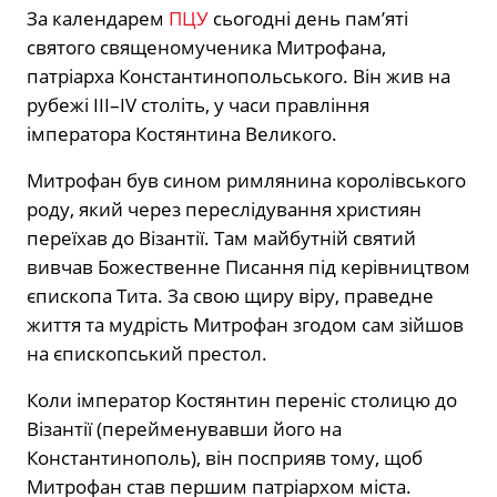
За календарем
ПЦУ
сьогодні день пам’яті
святого священомученика Митрофана,
патріарха Константинопольського. Він жив на
рубежі III–IV століть, у часи правління
імператора Костянтина Великого.
Митрофан був сином римлянина королівського
роду, який через переслідування християн
переїхав до Візантії. Там майбутній святий
вивчав Божественне Писання під керівництвом
єпископа Тита. За свою щиру віру, праведне
життя та мудрість Митрофан згодом сам зійшов
на єпископський престол.
Коли імператор Костянтин переніс столицю до
Візантії (перейменувавши його на
Константинополь), він посприяв тому, щоб
Митрофан став першим патріархом міста.