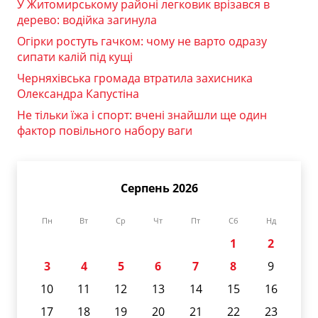
У Житомирському районі легковик врізався в
дерево: водійка загинула
Огірки ростуть гачком: чому не варто одразу
сипати калій під кущі
Черняхівська громада втратила захисника
Олександра Капустіна
Не тільки їжа і спорт: вчені знайшли ще один
фактор повільного набору ваги
Серпень 2026
Пн
Вт
Ср
Чт
Пт
Сб
Нд
1
2
3
4
5
6
7
8
9
10
11
12
13
14
15
16
17
18
19
20
21
22
23