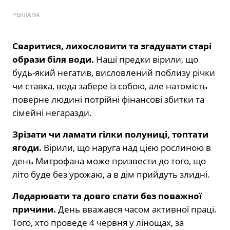
РЕКЛАМА
Сваритися, лихословити та згадувати старі
образи біля води.
Наші предки вірили, що
будь-який негатив, висловлений поблизу річки
чи ставка, вода забере із собою, але натомість
поверне людині потрійні фінансові збитки та
сімейні негаразди.
Зрізати чи ламати гілки полуниці, топтати
ягоди.
Вірили, що наруга над цією рослиною в
день Митрофана може призвести до того, що
літо буде без урожаю, а в дім прийдуть злидні.
Ледарювати та довго спати без поважної
причини.
День вважався часом активної праці.
Того, хто проведе 4 червня у лінощах, за