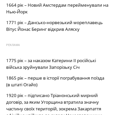
1664 рік – Новий Амстердам перейменували на
Нью-Йорк
1771 рік – Дансько-норвезький мореплавець
Вітус Йонас Беринг відкрив Аляску
РЕКЛАМА
1775 рік – за наказом Катерини II російські
війська зруйнували Запорізьку Січ
1865 рік – перше в історії пограбування поїзда
(в штаті Огайо)
1920 рік – підписано Тріанонський мирний
договір, за яким Угорщина втратила значну
частину своїх територій, зокрема Закарпаття