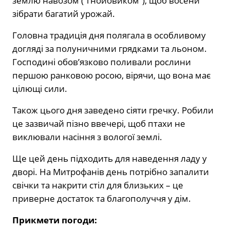
землю навозом (“гнойовиком”), щоб восени
зібрати багатий урожай.
Головна традиція дня полягала в особливому
догляді за полуничними грядками та льоном.
Господині обов’язково поливали рослини
першою ранковою росою, вірячи, що вона має
цілющі сили.
Також цього дня заведено сіяти гречку. Робили
це зазвичай пізно ввечері, щоб птахи не
виклювали насіння з вологої землі.
Ще цей день підходить для наведення ладу у
дворі. На Митрофанів день потрібно запалити
свічки та накрити стіл для близьких – це
приверне достаток та благополуччя у дім.
Прикмети погоди: