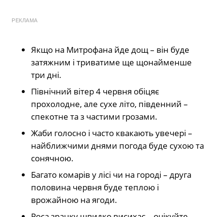
РЕКЛАМА
Якщо на Митрофана йде дощ – він буде
затяжним і триватиме ще щонайменше
три дні.
Північний вітер 4 червня обіцяє
прохолодне, але сухе літо, південний –
спекотне та з частими грозами.
Жаби голосно і часто квакають увечері –
найближчими днями погода буде сухою та
сонячною.
Багато комарів у лісі чи на городі – друга
половина червня буде теплою і
врожайною на ягоди.
Роса зранку швидко висихає – очікуйте