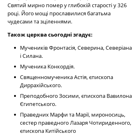
Святий мирно помер у глибокій старості у 326
році. Його мощі прославилися багатьма
чудесами та зціленнями.
Також церква сьогодні згадує:
Мучеників Фронтасія, Северина, Северіана
і Силана.
Мученика Конкордія.
Священномученика Астія, єпископа
Диррахійського.
Преподобного Зосими, єпископа Вавилона
Єгипетського.
Праведних Марфи та Марії, мироносиць,
сестер праведного Лазаря Чотириденного,
єпископа Китійського