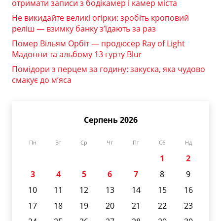
отримати записи з бодікамер і камер міста
Не викидайте великі огірки: зробіть кроповий
реліш — взимку банку з’їдають за раз
Помер Вільям Орбіт — продюсер Ray of Light
Мадонни та альбому 13 гурту Blur
Помідори з перцем за годину: закуска, яка чудово
смакує до м’яса
Серпень 2026
Пн
Вт
Ср
Чт
Пт
Сб
Нд
1
2
3
4
5
6
7
8
9
10
11
12
13
14
15
16
17
18
19
20
21
22
23