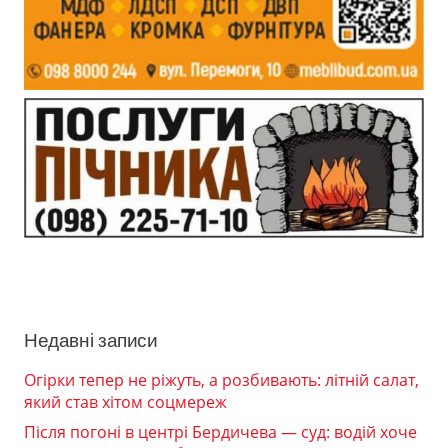
Недавні записи
Огірки тепер не ріжуть, а розбивають: літній салат,
який став хітом соцмереж
Після погоні в центрі Бердичева — суд: водій хоче