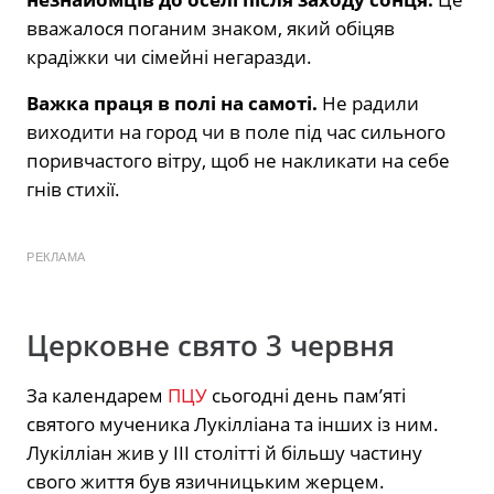
вважалося поганим знаком, який обіцяв
крадіжки чи сімейні негаразди.
Важка праця в полі на самоті.
Не радили
виходити на город чи в поле під час сильного
поривчастого вітру, щоб не накликати на себе
гнів стихії.
РЕКЛАМА
Церковне свято 3 червня
За календарем
ПЦУ
сьогодні день пам’яті
святого мученика Лукілліана та інших із ним.
Лукілліан жив у III столітті й більшу частину
свого життя був язичницьким жерцем.