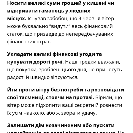
Носити великі суми грошей у кишені чи
відкривати гаманець у людних
місцях.
Існував забобон, що 3 червня вітер
може буквально “видути” весь фінансовий
статок, що призведе до непередбачуваних
фінансових втрат.
Укладати великі фінансові угоди та
купувати дорогі речі.
Наші предки вважали,
що покупки, зроблені цього дня, не принесуть
радості й швидко зіпсуються.
Йти проти вітру без потреби та розповідати
свої таємниці, стоячи на протязі.
Вірили, що
вітер може підхопити ваші секрети й рознести
їх усім навколо, або ж забрати удачу.
Залишати дім незачиненим або пускати
незнайомців до оселі після заходу сонця.
Це