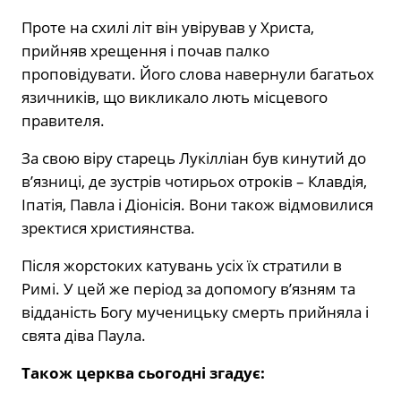
Проте на схилі літ він увірував у Христа,
прийняв хрещення і почав палко
проповідувати. Його слова навернули багатьох
язичників, що викликало лють місцевого
правителя.
За свою віру старець Лукілліан був кинутий до
в’язниці, де зустрів чотирьох отроків – Клавдія,
Іпатія, Павла і Діонісія. Вони також відмовилися
зректися християнства.
Після жорстоких катувань усіх їх стратили в
Римі. У цей же період за допомогу в’язням та
відданість Богу мученицьку смерть прийняла і
свята діва Паула.
Також церква сьогодні згадує: