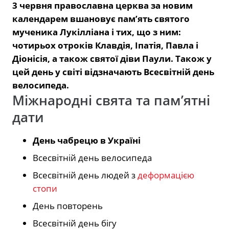
3 червня православна церква за новим
календарем вшановує пам’ять святого
мученика Лукілліана і тих, що з ним:
чотирьох отроків Клавдія, Іпатія, Павла і
Діонісія, а також святої діви Паули. Також у
цей день у світі відзначають Всесвітній день
велосипеда.
Міжнародні свята та пам’ятні
дати
День чабрецю в Україні
Всесвітній день велосипеда
Всесвітній день людей з
деформацією
стопи
День повторень
Всесвітній день бігу