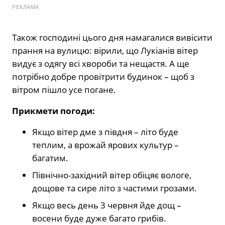
РЕКЛАМА
Також господині цього дня намагалися вивісити
прання на вулицю: вірили, що Лукіанів вітер
видує з одягу всі хвороби та нещастя. А ще
потрібно добре провітрити будинок – щоб з
вітром пішло усе погане.
Прикмети погоди:
Якщо вітер дме з півдня – літо буде
теплим, а врожай ярових культур –
багатим.
Північно-західний вітер обіцяє вологе,
дощове та сире літо з частими грозами.
Якщо весь день 3 червня йде дощ –
восени буде дуже багато грибів.