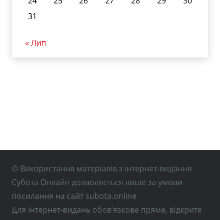
24
25
26
27
28
29
30
31
« Лип
© Використання матеріалів з інтернет-видання
Субота Онлайн дозволяється лише за умови
посилання на сайт subota.online
Для інтернет-видань обов’язкове пряме, відкрите