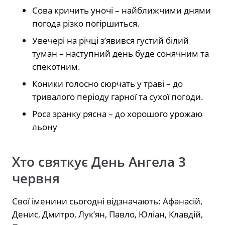
Сова кричить уночі – найближчими днями
погода різко погіршиться.
Увечері на річці з’явився густий білий
туман – наступний день буде сонячним та
спекотним.
Коники голосно сюрчать у траві – до
тривалого періоду гарної та сухої погоди.
Роса зранку рясна – до хорошого урожаю
льону
Хто святкує День Ангела 3
червня
Свої іменини сьогодні відзначають: Афанасій,
Денис, Дмитро, Лук’ян, Павло, Юліан, Клавдій,