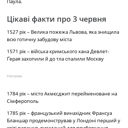
Паула.
Цікаві факти про 3 червня
1527 рік – Велика пожежа Львова, яка знищила
всю готичну забудову міста
1571 рік – війська кримського хана Девлет-
Ґерая захопили й до тла спалили Москву
РЕКЛАМА
1784 рік – місто Акмєсджит перейменоване на
Сімферополь
1785 рік – французький винахідник Франсуа
Бланшар продемонстрував у Лондоні перший у
світі парашут, вигаданий для приборкання