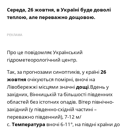
Середа, 26 жовтня, в Україні буде доволі
теплою, але переважно дощовою.
РЕКЛАМА
Про це повідомляє Український
гідрометеорологічний центр.
Так, за прогнозами синоптиків, у країні
26
жовтня
очікуються помірні, вночі на
Лівобережжі місцями значні
дощі
.Вдень у
західних, Вінницькій та більшості південних
областей без істотних опадів. Вітер північно-
західний (у південно-східній частині –
переважно південний), 7-12 м/
с.
Температура
вночі 6-11°, на півдні країни до