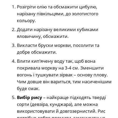
Розігріти олію та обсмажити цибулю,
нарізану півкільцями, до золотистого
кольору.
Додати нарізану великими кубиками
яловичину, обсмажити.
Викласти бруски моркви, посолити та
добре обсмажити.
Влити кип’ячену воду так, щоб вона
покривала моркву на 3-4 см. Зменшити
вогонь і тушкувати зірвак – основу плову.
Чим довше він вариться, тим насиченішим
буде смак.
Вибір рису
– найкраще підходять тверді
сорти (девзіра, кунджара), але можна
використовувати й довгозернистий. Рис
потрібно добре промити, замочувати не