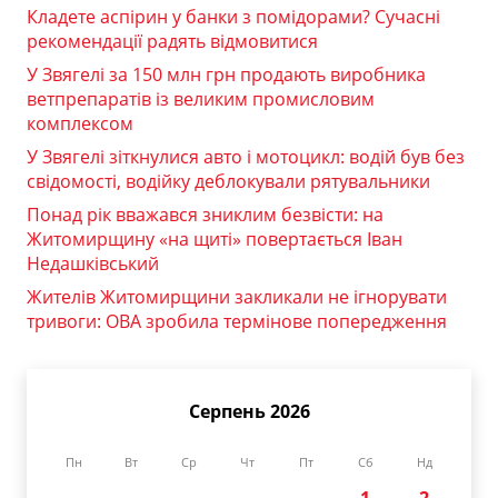
Кладете аспірин у банки з помідорами? Сучасні
рекомендації радять відмовитися
У Звягелі за 150 млн грн продають виробника
ветпрепаратів із великим промисловим
комплексом
У Звягелі зіткнулися авто і мотоцикл: водій був без
свідомості, водійку деблокували рятувальники
Понад рік вважався зниклим безвісти: на
Житомирщину «на щиті» повертається Іван
Недашківський
Жителів Житомирщини закликали не ігнорувати
тривоги: ОВА зробила термінове попередження
Серпень 2026
Пн
Вт
Ср
Чт
Пт
Сб
Нд