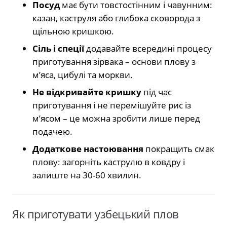
Посуд
має бути товстостінним і чавунним:
казан, каструля або глибока сковорода з
щільною кришкою.
Сіль і спеції
додавайте всередині процесу
приготування зірвака – основи плову з
м’яса, цибулі та моркви.
Не відкривайте кришку
під час
приготування і не перемішуйте рис із
м’ясом – це можна зробити лише перед
подачею.
Додаткове настоювання
покращить смак
плову: загорніть каструлю в ковдру і
залиште на 30-60 хвилин.
Як приготувати узбецький плов