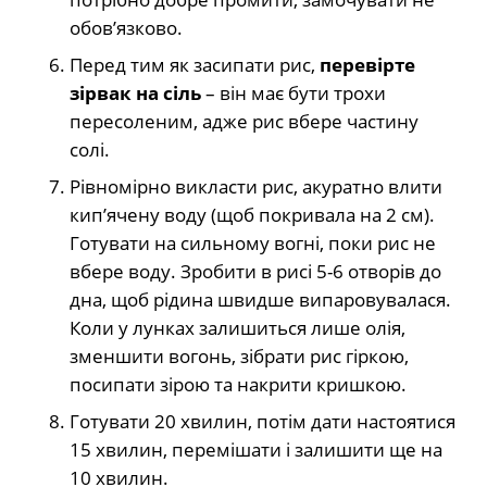
обов’язково.
Перед тим як засипати рис,
перевірте
зірвак на сіль
– він має бути трохи
пересоленим, адже рис вбере частину
солі.
Рівномірно викласти рис, акуратно влити
кип’ячену воду (щоб покривала на 2 см).
Готувати на сильному вогні, поки рис не
вбере воду. Зробити в рисі 5-6 отворів до
дна, щоб рідина швидше випаровувалася.
Коли у лунках залишиться лише олія,
зменшити вогонь, зібрати рис гіркою,
посипати зірою та накрити кришкою.
Готувати 20 хвилин, потім дати настоятися
15 хвилин, перемішати і залишити ще на
10 хвилин.