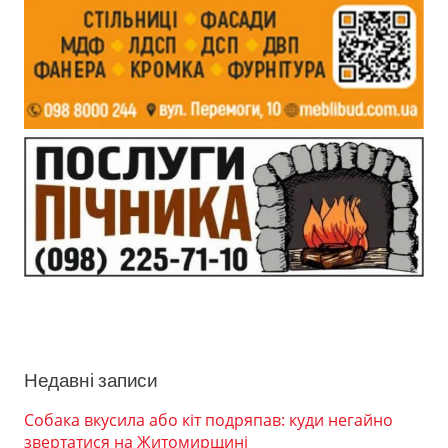
Недавні записи
Собака вкусила або кіт подряпав: куди негайно
звертатися на Житомирщині