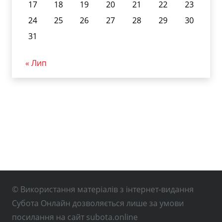
17
18
19
20
21
22
23
24
25
26
27
28
29
30
31
« Лип
© Використання матеріалів з інтернет-видання
Субота Онлайн дозволяється лише за умови
посилання на сайт subota.online