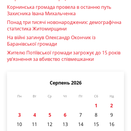
Корнинська громада провела в останню путь
Захисника Івана Михальченка
Понад три тисячі новонароджених: демографічна
статистика Житомирщини
На війні загинув Олександр Окончик із
Баранівської громади
Жителю Потіївської громади загрожує до 15 років
ув’язнення за вбивство співмешканки
Серпень 2026
Пн
Вт
Ср
Чт
Пт
Сб
Нд
1
2
3
4
5
6
7
8
9
10
11
12
13
14
15
16