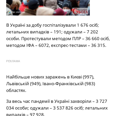
В Україні за добу госпіталізували 1 676 осіб;
летальних випадків – 191; одужали – 7 202
особи. Протестували методом ПЛР – 36 660 осіб,
методом ІФА – 6072, експрес-тестами – 36 315.
РЕКЛАМА
Найбільше нових заражень в Києві (997),
Львівській (949), Івано-Франківській (983)
областях.
За весь час пандемії в Україні захворіли – 3 727
034 особи; одужали – 3 537 826 осіб; летальних
випадків – 97 928.