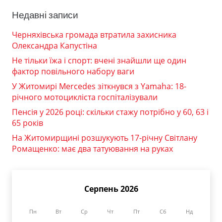
Недавні записи
Черняхівська громада втратила захисника
Олександра Капустіна
Не тільки їжа і спорт: вчені знайшли ще один
фактор повільного набору ваги
У Житомирі Mercedes зіткнувся з Yamaha: 18-
річного мотоцикліста госпіталізували
Пенсія у 2026 році: скільки стажу потрібно у 60, 63 і
65 років
На Житомирщині розшукують 17-річну Світлану
Ромащенко: має два татуювання на руках
Серпень 2026
Пн
Вт
Ср
Чт
Пт
Сб
Нд