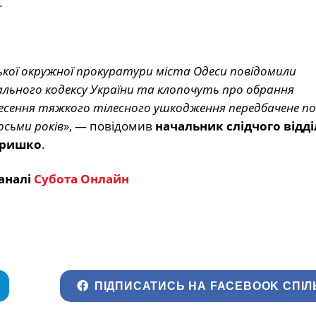
.
ької окружної прокуратури міста Одеси повідомили
нального кодексу України та клопочуть про обрання
несення тяжкого тілесного ушкодження передбачене п
осьми років
», — повідомив
начальник слідчого відд
авришко
.
аналі
Субота Онлайн
ПІДПИСАТИСЬ НА FACEBOOK СПІЛ