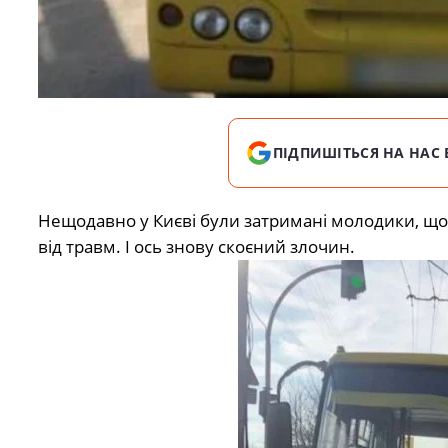
ПІДПИШІТЬСЯ НА НАС 
Нещодавно у Києві були затримані молодики, що п
від травм. І ось знову скоєний злочин.