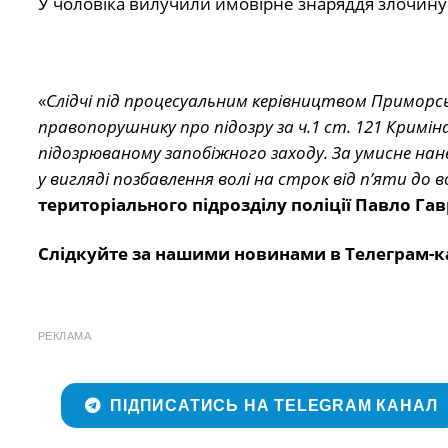
У чоловіка вилучили ймовірне знаряддя злочину
«
Слідчі під процесуальним керівництвом Приморс
правопорушнику про підозру за ч.1 ст. 121 Кримі
підозрюваному запобіжного заходу. За умисне на
у вигляді позбавлення волі на строк від п’яти до в
територіального підрозділу поліції Павло Г
Слідкуйте за нашими новинами в Телеграм-к
РЕКЛАМА
ПІДПИСАТИСЬ НА TELEGRAM КАНАЛ