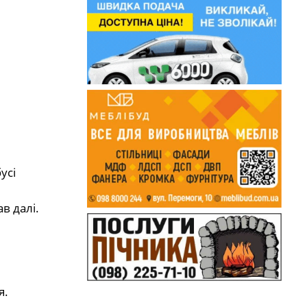
усі
в далі.
я.