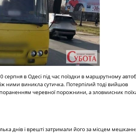
30 серпня в Одесі під час поїздки в маршрутному автоб
ж ними виникла сутичка. Потерпілий тоді вийшов
 пораненням черевної порожнини, а зловмисник поїха
ька днів і врешті затримали його за місцем мешканн