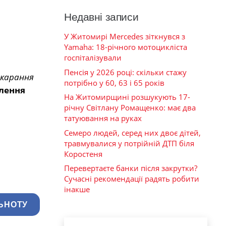
Недавні записи
У Житомирі Mercedes зіткнувся з
Yamaha: 18-річного мотоцикліста
госпіталізували
Пенсія у 2026 році: скільки стажу
окарання
потрібно у 60, 63 і 65 років
ілення
На Житомирщині розшукують 17-
річну Світлану Ромащенко: має два
татуювання на руках
Семеро людей, серед них двоє дітей,
травмувалися у потрійній ДТП біля
Коростеня
Перевертаєте банки після закрутки?
Сучасні рекомендації радять робити
інакше
ЬНОТУ