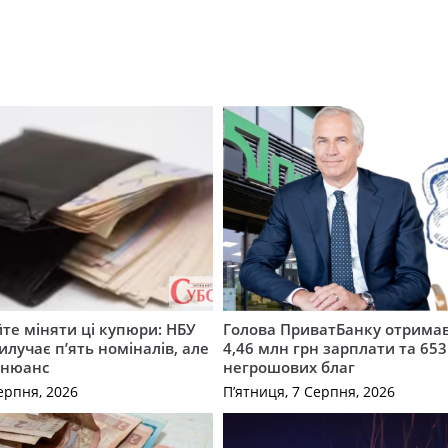
те міняти ці купюри: НБУ
Голова ПриватБанку отримав
илучає п’ять номіналів, але
4,46 млн грн зарплати та 653
 нюанс
негрошових благ
ерпня, 2026
П’ятниця, 7 Серпня, 2026