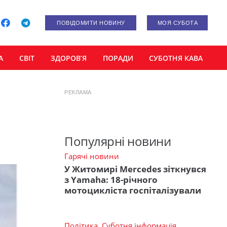
ПОВІДОМИТИ НОВИНУ
МОЯ СУБОТА
А
СВІТ
ЗДОРОВ’Я
ПОРАДИ
СУБОТНЯ КАВА
РЕКЛАМА
Популярні новини
Гарячі новини
У Житомирі Mercedes зіткнувся
з Yamaha: 18-річного
мотоцикліста госпіталізували
Політика
,
Суботня інформація
,