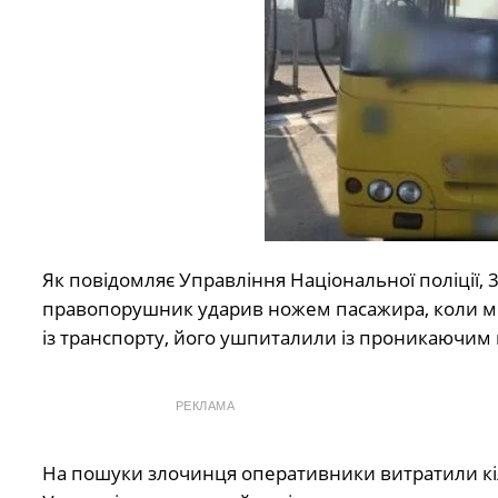
Як повідомляє Управління Національної поліції, 
правопорушник ударив ножем пасажира, коли мі
із транспорту, його ушпиталили із проникаючим
РЕКЛАМА
На пошуки злочинця оперативники витратили кіл