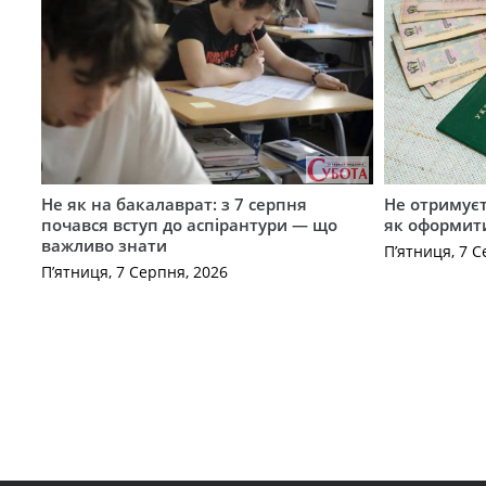
Не як на бакалаврат: з 7 серпня
Не отримуєт
почався вступ до аспірантури — що
як оформит
важливо знати
П’ятниця, 7 С
П’ятниця, 7 Серпня, 2026