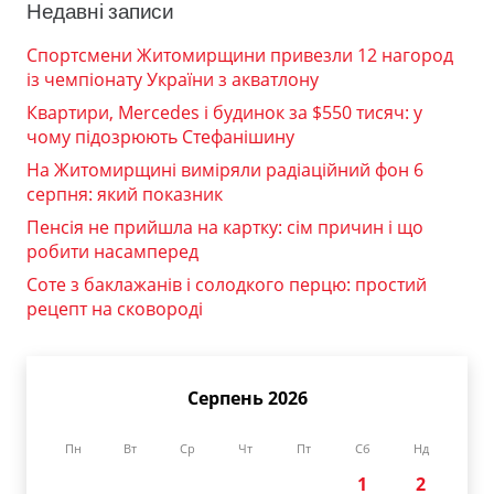
Недавні записи
Спортсмени Житомирщини привезли 12 нагород
із чемпіонату України з акватлону
Квартири, Mercedes і будинок за $550 тисяч: у
чому підозрюють Стефанішину
На Житомирщині виміряли радіаційний фон 6
серпня: який показник
Пенсія не прийшла на картку: сім причин і що
робити насамперед
Соте з баклажанів і солодкого перцю: простий
рецепт на сковороді
Серпень 2026
Пн
Вт
Ср
Чт
Пт
Сб
Нд
1
2