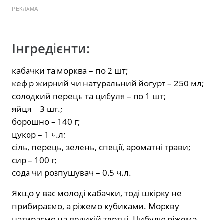
РЕКЛАМА
Інгредієнти:
кабачки та морква – по 2 шт;
кефір жирний чи натуральний йогурт – 250 мл;
солодкий перець та цибуля – по 1 шт;
яйця – 3 шт.;
борошно – 140 г;
цукор – 1 ч.л;
сіль, перець, зелень, спеції, ароматні трави;
сир – 100 г;
сода чи розпушувач – 0.5 ч.л.
Якщо у вас молоді кабачки, тоді шкірку не
прибираємо, а ріжемо кубиками. Моркву
натираємо на великій тертці. Цибулю ріжемо