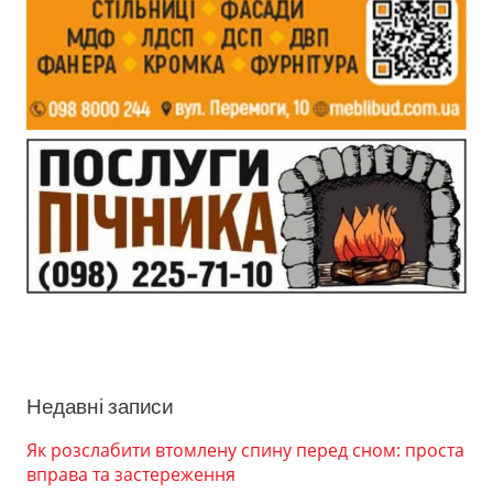
Недавні записи
Як розслабити втомлену спину перед сном: проста
вправа та застереження