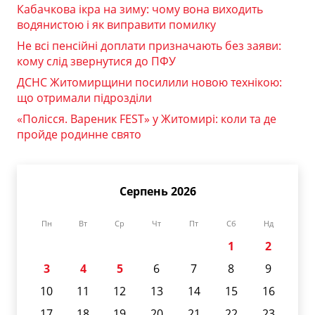
Кабачкова ікра на зиму: чому вона виходить
водянистою і як виправити помилку
Не всі пенсійні доплати призначають без заяви:
кому слід звернутися до ПФУ
ДСНС Житомирщини посилили новою технікою:
що отримали підрозділи
«Полісся. Вареник FEST» у Житомирі: коли та де
пройде родинне свято
Серпень 2026
Пн
Вт
Ср
Чт
Пт
Сб
Нд
1
2
3
4
5
6
7
8
9
10
11
12
13
14
15
16
17
18
19
20
21
22
23