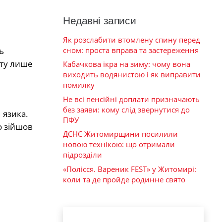
Недавні записи
Як розслабити втомлену спину перед
сном: проста вправа та застереження
ь
нту лише
Кабачкова ікра на зиму: чому вона
виходить водянистою і як виправити
помилку
Не всі пенсійні доплати призначають
без заяви: кому слід звернутися до
 язика.
ПФУ
о зійшов
ДСНС Житомирщини посилили
новою технікою: що отримали
підрозділи
«Полісся. Вареник FEST» у Житомирі:
коли та де пройде родинне свято