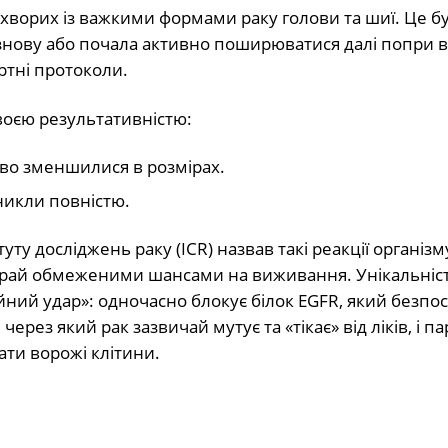
хворих із важкими формами раку голови та шиї. Це б
 знову або почала активно поширюватися далі попри в
ртні протоколи.
оєю результативністю:
єво зменшилися в розмірах.
икли повністю.
уту досліджень раку (ICR) назвав такі реакції організм
край обмеженими шансами на виживання. Унікальніс
рійний удар»: одночасно блокує білок EGFR, який безп
рез який рак зазвичай мутує та «тікає» від ліків, і п
ти ворожі клітини.