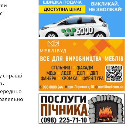
ули
сі
у справді
ть
осередньо
аралельно