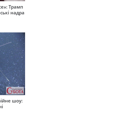
е»: Трамп
ські надра
ійне шоу:
ні