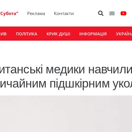
“Субота”
Реклама
Контакти
ЗИВ
ПОЛІТИКА
КРИК ДУШІ
ІНФОРМАЦІЯ
УКРАЇН
ританські медики навчил
ичайним підшкірним ук