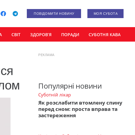
ПОВІДОМИТИ НОВИНУ
МОЯ СУБОТА
А
СВІТ
ЗДОРОВ’Я
ПОРАДИ
СУБОТНЯ КАВА
РЕКЛАМА
ися
олом
Популярні новини
Суботній лікар
Як розслабити втомлену спину
перед сном: проста вправа та
застереження