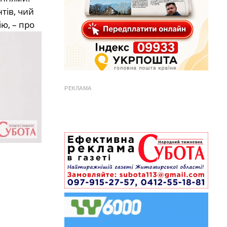
тів, чий
ю, – про
РЕКЛАМА