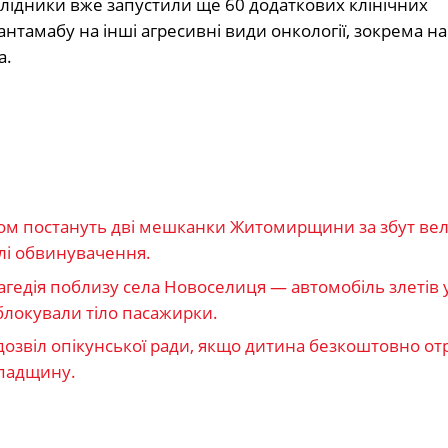
слідники вже запустили ще 60 додаткових клінічних
тамабу на інші агресивні види онкології, зокрема на
а.
ом постануть дві мешканки Житомирщини за збут ве
лі обвинувачення.
агедія поблизу села Новоселиця — автомобіль злетів 
локували тіло пасажирки.
 дозвіл опікунської ради, якщо дитина безкоштовно о
спадщину.