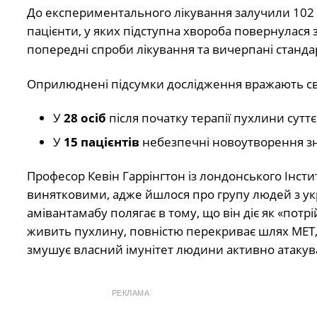
До експериментального лікування залучили 102 
пацієнти, у яких підступна хвороба повернулася
попередні спроби лікування та вичерпані станда
Оприлюднені підсумки дослідження вражають св
У
28 осіб
після початку терапії пухлини сутт
У
15 пацієнтів
небезпечні новоутворення зн
Професор Кевін Гаррінгтон із лондонського Інстит
винятковими, адже йшлося про групу людей з у
амівантамабу полягає в тому, що він діє як «пот
живить пухлину, повністю перекриває шлях MET, че
змушує власний імунітет людини активно атакува
РЕКЛАМА