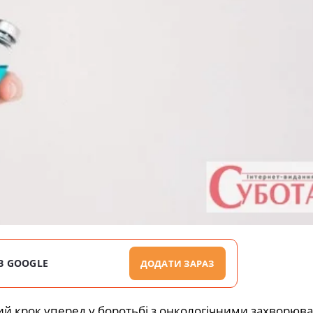
В GOOGLE
ДОДАТИ ЗАРАЗ
й крок уперед у боротьбі з онкологічними захворюв