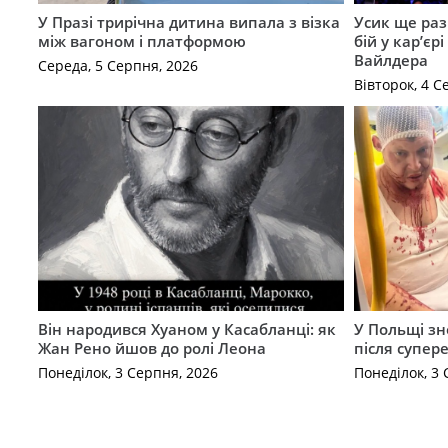
У Празі трирічна дитина випала з візка
Усик ще раз
між вагоном і платформою
бій у кар’єр
Вайлдера
Середа, 5 Серпня, 2026
Вівторок, 4 С
Він народився Хуаном у Касабланці: як
У Польщі зн
Жан Рено йшов до ролі Леона
після супер
Понеділок, 3 Серпня, 2026
Понеділок, 3 