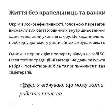
Життя без крапельниць та важки
Окрім високої ефективності, головною перевагою 
виснажливих багатогодинних внутрішньовенних і
один невеликий укол під шкіру. Це кардинально 
необхідну допомогу у звичайних амбулаторіях і 
Одним із перших дію препарату відчув на собі 56-
Після того як традиційні методи не дали результ
набряк, повністю зник біль та припинилися ті важк
хімієтерапії.
«Тепер я відчуваю, що можу жити
радістю пацієнт.