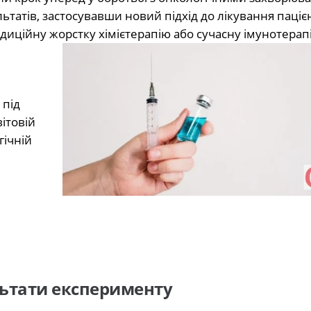
ьтатів, застосувавши новий підхід до лікування пацієн
адиційну жорстку хімієтерапію або сучасну імунотерапі
 під
ітовій
гічній
льтати експерименту