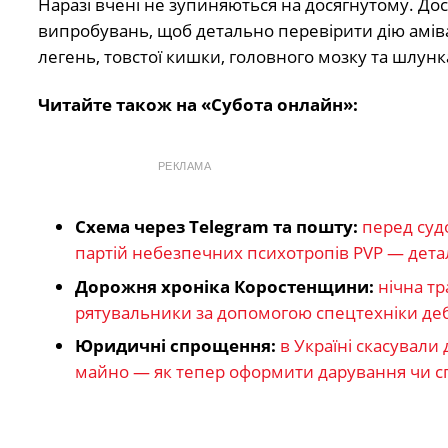
Наразі вчені не зупиняються на досягнутому. До
випробувань, щоб детально перевірити дію аміван
легень, товстої кишки, головного мозку та шлунк
Читайте також на «Субота онлайн»:
РЕКЛАМА
Схема через Telegram та пошту:
перед суд
партій небезпечних психотропів PVP — дета
Дорожня хроніка Коростенщини:
нічна тр
рятувальники за допомогою спецтехніки деб
Юридичні спрощення:
в Україні скасували
майно — як тепер оформити дарування чи 