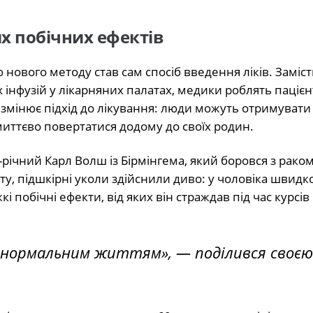
х побічних ефектів
нового методу став сам спосіб введення ліків. Заміст
нфузій у лікарняних палатах, медики роблять паціє
змінює підхід до лікування: люди можуть отримувати
миттєво повертатися додому до своїх родин.
річний Карл Волш із Бірмінгема, який боровся з раком
ату, підшкірні уколи здійснили диво: у чоловіка швидк
і побічні ефекти, від яких він страждав під час курсів
 нормальним життям», — поділився своєю