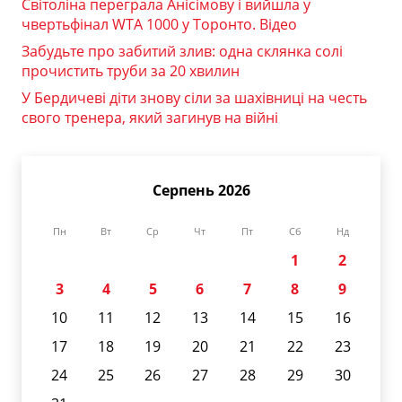
Світоліна переграла Анісімову і вийшла у
чвертьфінал WTA 1000 у Торонто. Відео
Забудьте про забитий злив: одна склянка солі
прочистить труби за 20 хвилин
У Бердичеві діти знову сіли за шахівниці на честь
свого тренера, який загинув на війні
Серпень 2026
Пн
Вт
Ср
Чт
Пт
Сб
Нд
1
2
3
4
5
6
7
8
9
10
11
12
13
14
15
16
17
18
19
20
21
22
23
24
25
26
27
28
29
30