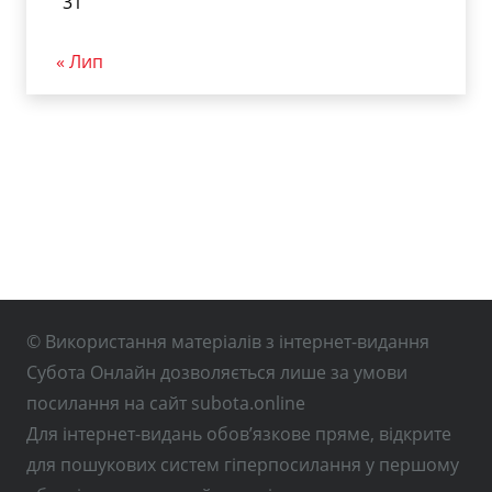
31
« Лип
© Використання матеріалів з інтернет-видання
Субота Онлайн дозволяється лише за умови
посилання на сайт subota.online
Для інтернет-видань обов’язкове пряме, відкрите
для пошукових систем гіперпосилання у першому