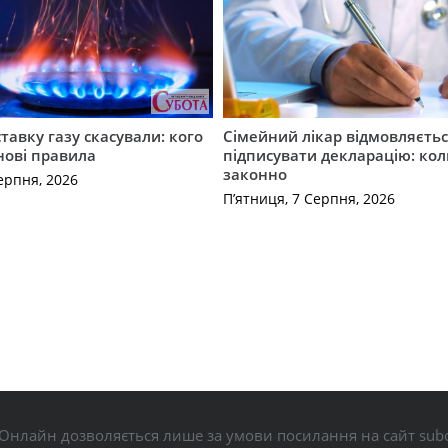
ставку газу скасували: кого
Сімейний лікар відмовляєть
нові правила
підписувати декларацію: кол
законно
ерпня, 2026
П’ятниця, 7 Серпня, 2026
Онлайн дозволяється лише за умови посилання на сайт subo