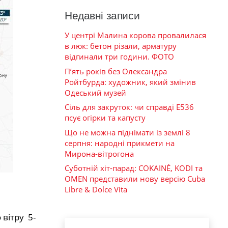
Недавні записи
У центрі Малина корова провалилася
в люк: бетон різали, арматуру
відгинали три години. ФОТО
П’ять років без Олександра
Ройтбурда: художник, який змінив
Одеський музей
Сіль для закруток: чи справді Е536
псує огірки та капусту
Що не можна піднімати із землі 8
серпня: народні прикмети на
Мирона-вітрогона
Суботній хіт-парад: COKAINÉ, KODI та
OMEN представили нову версію Cuba
Libre & Dolce Vita
 вітру 5-