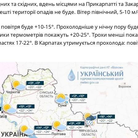
дних та східних, вдень місцями на Прикарпатті та Зака
шті території опадів не буде. Вітер північний, 5-10 м/
 повітря буде +10-15°. Прохолодніше у нічну пору буд
пчики термометрів покажуть +20-25°. Трохи менші пок
ластях 17-22°. В Карпатах утримується прохолода: пові