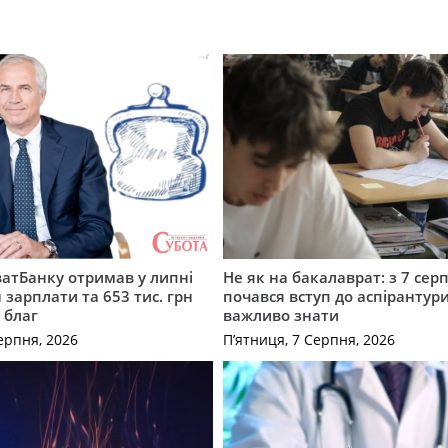
атБанку отримав у липні
Не як на бакалаврат: з 7 сер
 зарплати та 653 тис. грн
почався вступ до аспірантур
 благ
важливо знати
ерпня, 2026
П’ятниця, 7 Серпня, 2026