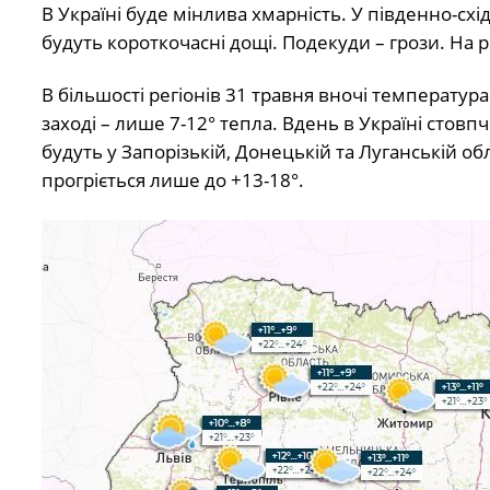
В Україні буде мінлива хмарність. У південно-схі
будуть короткочасні дощі. Подекуди – грози. На ре
В більшості регіонів 31 травня вночі температура
заході – лише 7-12° тепла. Вдень в Україні стов
будуть у Запорізькій, Донецькій та Луганській об
прогріється лише до +13-18°.