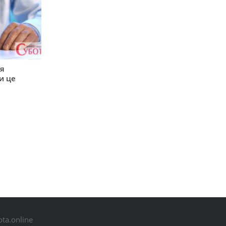
ся
и це
ta.online