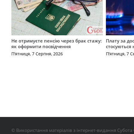
Не отримуєте пенсію через брак стажу:
Плату за до
як оформити посвідчення
стосуються 
П’ятниця, 7 Серпня, 2026
П’ятниця, 7 С
© Використання матеріалів з інтернет-видання Субота 