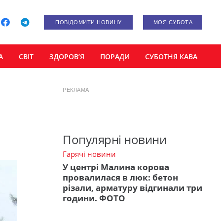
ПОВІДОМИТИ НОВИНУ
МОЯ СУБОТА
А
СВІТ
ЗДОРОВ’Я
ПОРАДИ
СУБОТНЯ КАВА
РЕКЛАМА
Популярні новини
Гарячі новини
У центрі Малина корова
провалилася в люк: бетон
різали, арматуру відгинали три
години. ФОТО