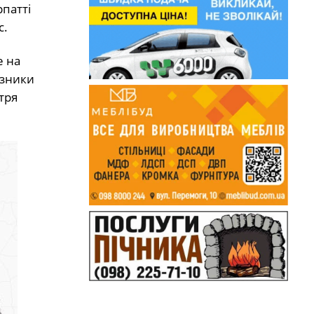
рпатті
с.
е на
азники
тря