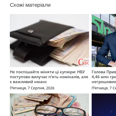
Схожі матеріали
Не поспішайте міняти ці купюри: НБУ
Голова Прив
поступово вилучає п’ять номіналів, але
4,46 млн грн
є важливий нюанс
негрошових
П’ятниця, 7 Серпня, 2026
П’ятниця, 7 С