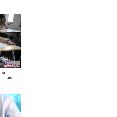
пня
и — що