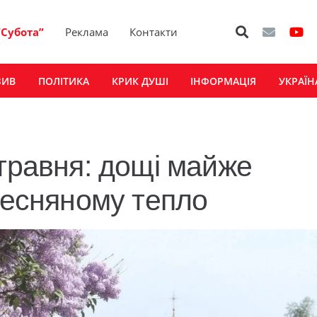
“Субота”
Реклама
Контакти
ЗИВ
ПОЛІТИКА
КРИК ДУШІ
ІНФОРМАЦІЯ
УКРАЇН
 травня: дощі майже
-весняному тепло