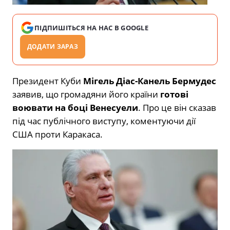
ПІДПИШІТЬСЯ НА НАС В GOOGLE
ДОДАТИ ЗАРАЗ
Президент Куби
Мігель Діас-Канель Бермудес
заявив, що громадяни його країни
готові
воювати на боці Венесуели
. Про це він сказав
під час публічного виступу, коментуючи дії
США проти Каракаса.