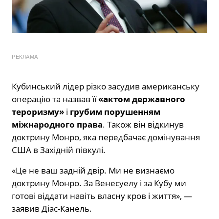
РЕКЛАМА
Кубинський лідер різко засудив американську
операцію та назвав її
«актом державного
тероризму»
і
грубим порушенням
міжнародного права
. Також він відкинув
доктрину Монро, яка передбачає домінування
США в Західній півкулі.
«Це не ваш задній двір. Ми не визнаємо
доктрину Монро. За Венесуелу і за Кубу ми
готові віддати навіть власну кров і життя», —
заявив Діас-Канель.