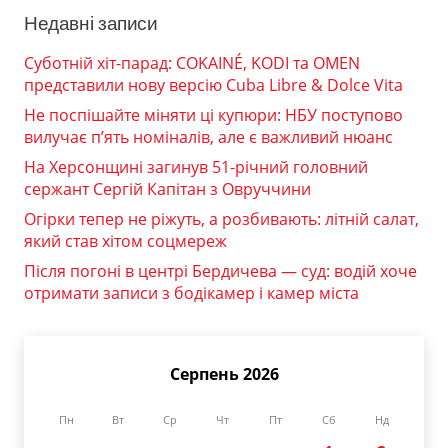
Недавні записи
Суботній хіт-парад: COKAINÉ, KODI та OMEN
представили нову версію Cuba Libre & Dolce Vita
Не поспішайте міняти ці купюри: НБУ поступово
вилучає п’ять номіналів, але є важливий нюанс
На Херсонщині загинув 51-річний головний
сержант Сергій Капітан з Овруччини
Огірки тепер не ріжуть, а розбивають: літній салат,
який став хітом соцмереж
Після погоні в центрі Бердичева — суд: водій хоче
отримати записи з бодікамер і камер міста
Серпень 2026
Пн
Вт
Ср
Чт
Пт
Сб
Нд