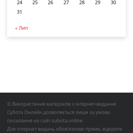
24
25
26
27
28
29
30
31
« Лип
© Використання матеріалів з інтернет-видання
Субота Онлайн дозволяється лише за умови
посилання на сайт subota.online
Для інтернет-видань обов’язкове пряме, відкрите