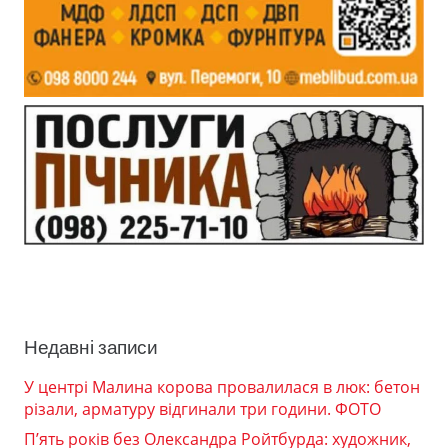
Недавні записи
У центрі Малина корова провалилася в люк: бетон
різали, арматуру відгинали три години. ФОТО
П’ять років без Олександра Ройтбурда: художник,