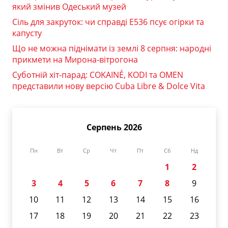
який змінив Одеський музей
Сіль для закруток: чи справді Е536 псує огірки та
капусту
Що не можна піднімати із землі 8 серпня: народні
прикмети на Мирона-вітрогона
Суботній хіт-парад: COKAINÉ, KODI та OMEN
представили нову версію Cuba Libre & Dolce Vita
Серпень 2026
Пн
Вт
Ср
Чт
Пт
Сб
Нд
1
2
3
4
5
6
7
8
9
10
11
12
13
14
15
16
17
18
19
20
21
22
23