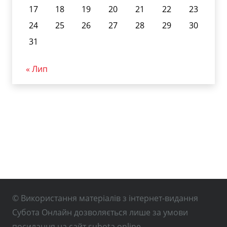
17
18
19
20
21
22
23
24
25
26
27
28
29
30
31
« Лип
© Використання матеріалів з інтернет-видання
Субота Онлайн дозволяється лише за умови
посилання на сайт subota.online