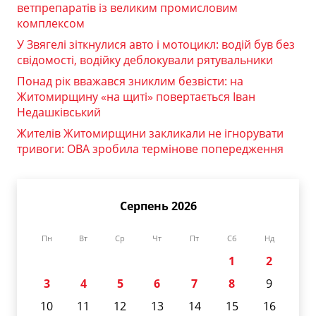
ветпрепаратів із великим промисловим
комплексом
У Звягелі зіткнулися авто і мотоцикл: водій був без
свідомості, водійку деблокували рятувальники
Понад рік вважався зниклим безвісти: на
Житомирщину «на щиті» повертається Іван
Недашківський
Жителів Житомирщини закликали не ігнорувати
тривоги: ОВА зробила термінове попередження
Серпень 2026
Пн
Вт
Ср
Чт
Пт
Сб
Нд
1
2
3
4
5
6
7
8
9
10
11
12
13
14
15
16