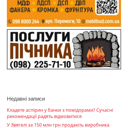
Недавні записи
Кладете аспірин у банки з помідорами? Сучасні
рекомендації радять відмовитися
У Звягелі за 150 млн грн продають виробника