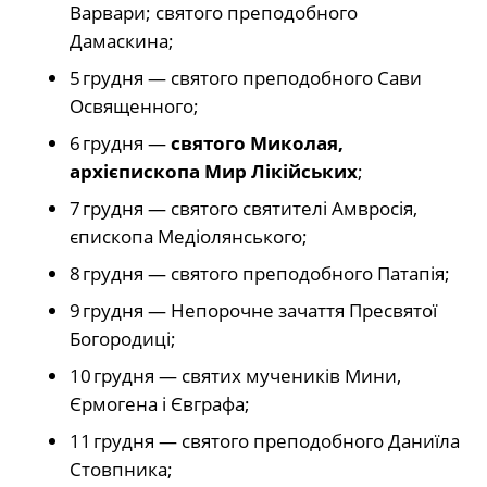
Варвари; святого преподобного
Дамаскина;
5 грудня — святого преподобного Сави
Освященного;
6 грудня —
святого Миколая,
архієпископа Мир Лікійських
;
7 грудня — святого святителі Амвросія,
єпископа Медіолянського;
8 грудня — святого преподобного Патапія;
9 грудня — Непорочне зачаття Пресвятої
Богородиці;
10 грудня — святих мучеників Мини,
Єрмогена і Євграфа;
11 грудня — святого преподобного Даниїла
Стовпника;