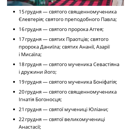
15 грудня — святого священномученика
Єлевтерія; святого преподобного Павла;
16 грудня — святого пророка Аггея;
17 грудня — святих Праотців; святого
пророка Даниїла; святих Ананії, Азарії
і Мисаїла;
18 грудня — святого мученика Севастіяна
і дружини його;
19 грудня — святого мученика Боніфатія;
20 грудня — святого священномученика
Ігнатія Богоносця;
21 грудня — святої мучениці Юліани;
22 грудня — святої великомучениці
Анастасії;