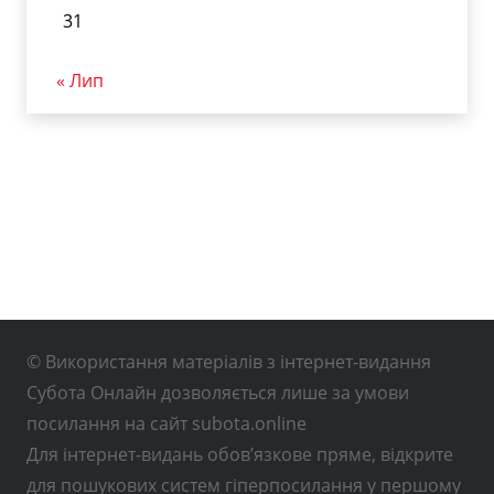
31
« Лип
© Використання матеріалів з інтернет-видання
Субота Онлайн дозволяється лише за умови
посилання на сайт subota.online
Для інтернет-видань обов’язкове пряме, відкрите
для пошукових систем гіперпосилання у першому