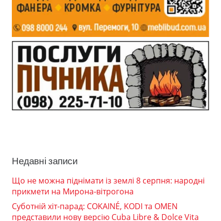
Недавні записи
Що не можна піднімати із землі 8 серпня: народні
прикмети на Мирона-вітрогона
Суботній хіт-парад: COKAINÉ, KODI та OMEN
представили нову версію Cuba Libre & Dolce Vita