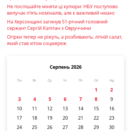
Не поспішайте міняти ці купюри: НБУ поступово
вилучає п’ять номіналів, але є важливий нюанс
На Херсонщині загинув 51-річний головний
сержант Сергій Капітан з Овруччини
Огірки тепер не ріжуть, а розбивають: літній салат,
який став хітом соцмереж
Серпень 2026
Пн
Вт
Ср
Чт
Пт
Сб
Нд
1
2
3
4
5
6
7
8
9
10
11
12
13
14
15
16
17
18
19
20
21
22
23
24
25
26
27
28
29
30