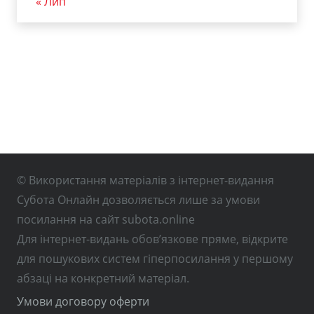
« Лип
© Використання матеріалів з інтернет-видання
Субота Онлайн дозволяється лише за умови
посилання на сайт subota.online
Для інтернет-видань обов’язкове пряме, відкрите
для пошукових систем гіперпосилання у першому
абзаці на конкретний матеріал.
Умови договору оферти