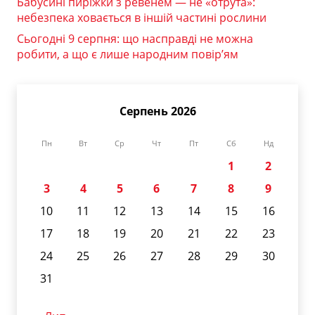
Бабусині пиріжки з ревенем — не «отрута»:
небезпека ховається в іншій частині рослини
Сьогодні 9 серпня: що насправді не можна
робити, а що є лише народним повір’ям
Серпень 2026
Пн
Вт
Ср
Чт
Пт
Сб
Нд
1
2
3
4
5
6
7
8
9
10
11
12
13
14
15
16
17
18
19
20
21
22
23
24
25
26
27
28
29
30
31