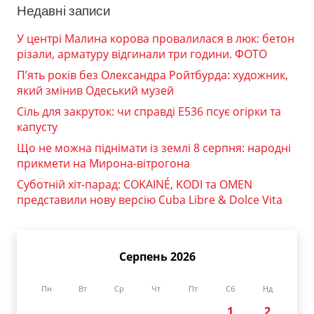
Недавні записи
У центрі Малина корова провалилася в люк: бетон
різали, арматуру відгинали три години. ФОТО
П’ять років без Олександра Ройтбурда: художник,
який змінив Одеський музей
Сіль для закруток: чи справді Е536 псує огірки та
капусту
Що не можна піднімати із землі 8 серпня: народні
прикмети на Мирона-вітрогона
Суботній хіт-парад: COKAINÉ, KODI та OMEN
представили нову версію Cuba Libre & Dolce Vita
Серпень 2026
Пн
Вт
Ср
Чт
Пт
Сб
Нд
1
2