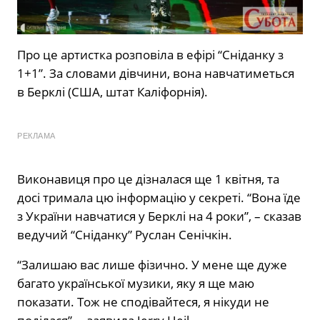
Про це артистка розповіла в ефірі “Сніданку з
1+1”. За словами дівчини, вона навчатиметься
в Берклі (США, штат Каліфорнія).
РЕКЛАМА
Виконавиця про це дізналася ще 1 квітня, та
досі тримала цю інформацію у секреті. “Вона їде
з України навчатися у Берклі на 4 роки”, – сказав
ведучий “Сніданку” Руслан Сенічкін.
“Залишаю вас лише фізично. У мене ще дуже
багато української музики, яку я ще маю
показати. Тож не сподівайтеся, я нікуди не