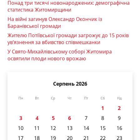
Понад три тисячі новонароджених: демографічна
статистика Житомирщини
На війні загинув Олександр Окончик із
Баранівської громади
Жителю Потіївської громади загрожує до 15 років
ув’язнення за вбивство співмешканки
У Свято-Михайлівському соборі Житомира
освятили плоди нового врожаю
Серпень 2026
Пн
Вт
Ср
Чт
Пт
Сб
Нд
1
2
3
4
5
6
7
8
9
10
11
12
13
14
15
16
17
18
19
20
21
22
23